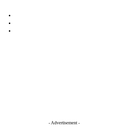
About Us
Contact
TERMS AND CONDITIONS
Stay Connected
Blogger
Facebook
Instagram
TikTok
Youtube
- Advertisement -