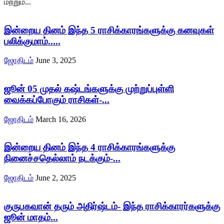
மற்றும்...
இன்றைய தினம் இந்த 5 ராசிக்காரங்களுக்கு கனவுகள்
பலிக்குமாம்.....
ஜோதிடம்
June 3, 2025
ஜூன் 05 முதல் கஷ்டங்களுக்கு முற்றுப்புள்ளி
வைக்கப்போகும் ராசிகள்-...
ஜோதிடம்
March 16, 2026
இன்றைய தினம் இந்த 4 ராசிக்காரங்களுக்கு
நினைச்சதெல்லாம் நடக்கும்-...
ஜோதிடம்
June 2, 2025
குருபகவான் தரும் அதிர்ஷ்டம்- இந்த ராசிக்காரர்களுக்கு
ஜூன் மாதம்...