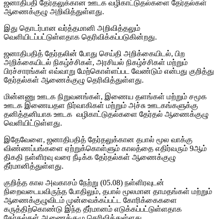
ஜனாதிபதி தேர்தலுக்கான ஊடக வழிகாட்டுதல்களை தேர்தல்கள்
ஆணைக்குழு அறிவித்துள்ளது.
இது தொடர்பான வர்த்தமானி அறிவித்தலும்
வெளியிடப்பட்டுள்ளதாக தெரிவிக்கப்படுகின்றது.
ஜனாதிபதித் தேர்தலின் போது செய்தி அறிக்கையிடல், பிற
அறிக்கையிடல் நிகழ்ச்சிகள், அரசியல் நிகழ்ச்சிகள் மற்றும்
பிரச்சாரங்கள் எவ்வாறு மேற்கொள்ளப்பட வேண்டும் என்பது குறித்து
தேர்தல்கள் ஆணைக்குழு தெரிவித்துள்ளது.
மின்னணு ஊடக நிறுவனங்கள், இணைய தளங்கள் மற்றும் சமூக
ஊடக இணையதள நிர்வாகிகள் மற்றும் அச்சு ஊடகங்களுக்கு
தனித்தனியாக ஊடக வழிகாட்டுதல்களை தேர்தல் ஆணைக்குழு
வெளியிட்டுள்ளது.
இதேவேளை, ஜனாதிபதித் தேர்தலுக்கான தபால் மூல வாக்கு
விண்ணப்பங்களை ஏற்றுக்கொள்ளும் காலத்தை எதிர்வரும் 9ஆம்
திகதி நள்ளிரவு வரை நீடிக்க தேர்தல்கள் ஆணைக்குழு
தீர்மானித்துள்ளது.
குறித்த கால அவகாசம் நேற்று (05.08) நள்ளிரவுடன்
நிறைவடையவிருந்த போதிலும், தபால் மூலமான தாமதங்கள் மற்றும்
ஆணைக்குழுவிடம் முன்வைக்கப்பட்ட கோரிக்கைகளை
கருத்திற்கொண்டு இந்த தீர்மானம் எடுக்கப்பட்டுள்ளதாக
தேர்தல்கள் ஆணைக்குழு தெரிவித்துள்ளது.