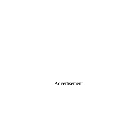
Stay Connected
Blogger
Facebook
Instagram
TikTok
Youtube
- Advertisement -