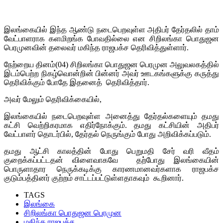
இலங்கையில் இந்த ஆண்டு நடைபெறவுள்ள அதிபர் தேர்தலில் தாம்
வேட்பாளராக களமிறங்க போவதில்லை என சிறிலங்கா பொதுஜன
பெரமுனவின் தலைவர் மகிந்த ராஜபக்ச தெரிவித்துள்ளார்.
நேற்றைய தினம்(04) சிறிலங்கா பொதுஜன பெரமுன அலுவலகத்தில்
இடம்பெற்ற நிகழ்வொன்றின் பின்னர் அவர் ஊடகங்களுக்கு கருத்து
தெரிவிக்கும் போதே இதனைத் தெரிவித்தார்.
அவர் மேலும் தெரிவிக்கையில்,
இலங்கையில் நடைபெறவுள்ள அனைத்து தேர்தல்களையும் தமது
கட்சி வெற்றிகரமாக எதிர்நோக்கும். தமது கட்சியின் அதிபர்
வேட்பாளர் தொடர்பில், தேர்தல் நெருங்கும் போது அறிவிக்கப்படும்.
தமது ஆட்சி காலத்தின் போது பெறுமதி சேர் வரி வீதம்
குறைக்கப்பட்டதன் விளைவாகவே தற்போது இலங்கையின்
பொருளாதார நெருக்கடிக்கு காரணமானவர்களாக ராஜபக்ச
குடும்பத்தினர் குற்றம் சாட்டப்பட்டுள்ளதாகவும் கூறினார்.
TAGS
இலங்கை
சிறிலங்கா பொதுஜன பெரமுன
மகிந்த ராஜபக்ச