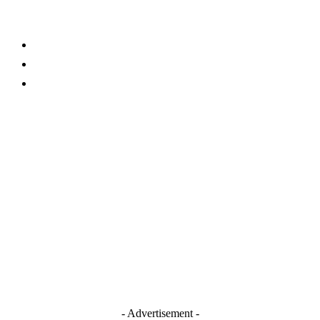
About Us
Contact
TERMS AND CONDITIONS
Stay Connected
Blogger
Facebook
Instagram
TikTok
Youtube
- Advertisement -