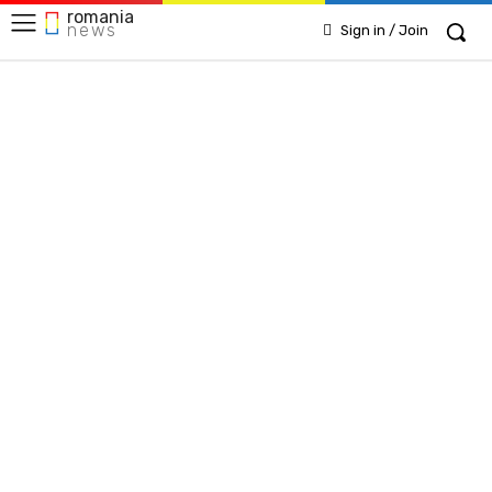
romania
news
Sign in / Join