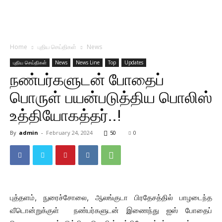
Home
புதிய செய்திகள்
News
புதிய செய்திகள்
News
News Line
Top
Updates
நண்பர்களுடன் போதைப்
பொருள் பயன்படுத்திய பொலிஸ்
உத்தியோகத்தர்..!
By
admin
-
February 24, 2024
50
0
புத்தளம், நுரைச்சோலை, ஆலங்குடா பிரதேசத்தில் பாழடைந்த
வீடொன்றுக்குள் நண்பர்களுடன் இணைந்து ஐஸ் போதைப்