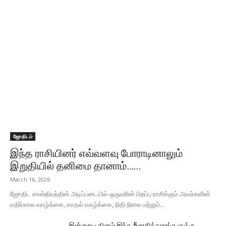
ஜோதிடம்
இந்த ராசியினர் எவ்வளவு போராடினாலும்
இறுதியில் தனிமை தானாம்…...
March 16, 2026
ஜோதிட சாஸ்திரத்தின் அடிப்படையில் ஒருவரின் பிறப்பு ராசிக்கும் அவர்களின்
எதிர்கால வாழ்க்கை, காதல் வாழ்க்கை, நிதி நிலை மற்றும்...
இன்றைய தினம் இந்த 5 ராசிக்காரங்களுக்கு