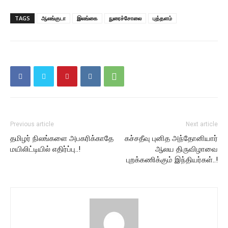
TAGS
ஆலங்குடா
இலங்கை
நுரைச்சோலை
புத்தளம்
Previous article
Next article
தமிழர் நிலங்களை அபகரிக்காதே
கச்சதீவு புனித அந்தோனியார்
மயிலிட்டியில் எதிர்ப்பு..!
ஆலய திருவிழாவை
புறக்கணிக்கும் இந்தியர்கள்..!