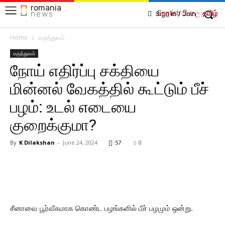
romania
English
සිංහල
தமிழ்
news
Sign in / Join
Home
மருத்துவம்
மருத்துவம்
நோய் எதிர்ப்பு சக்தியை
மின்னல் வேகத்தில் கூட்டும் பீச்
பழம்: உடல் எடையை
குறைக்குமா?
By
K Dilakshan
-
June 24, 2024
57
0
சீனாவை பூர்வீகமாக கொண்ட பழங்களில் பீச் பழமும் ஒன்று.