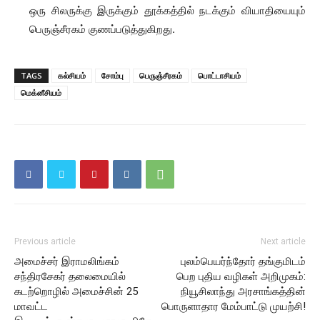
ஒரு சிலருக்கு இருக்கும் தூக்கத்தில் நடக்கும் வியாதியையும்
பெருஞ்சீரகம் குணப்படுத்துகிறது.
TAGS
கல்சியம்
சோம்பு
பெருஞ்சீரகம்
பொட்டாசியம்
மெக்னீசியம்
Previous article
Next article
அமைச்சர் இராமலிங்கம்
புலம்பெயர்ந்தோர் தங்குமிடம்
சந்திரசேகர் தலைமையில்
பெற புதிய வழிகள் அறிமுகம்:
கடற்றொழில் அமைச்சின் 25
நியூசிலாந்து அரசாங்கத்தின்
மாவட்ட
பொருளாதார மேம்பாட்டு முயற்சி!