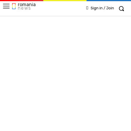
romania
news
Sign in / Join