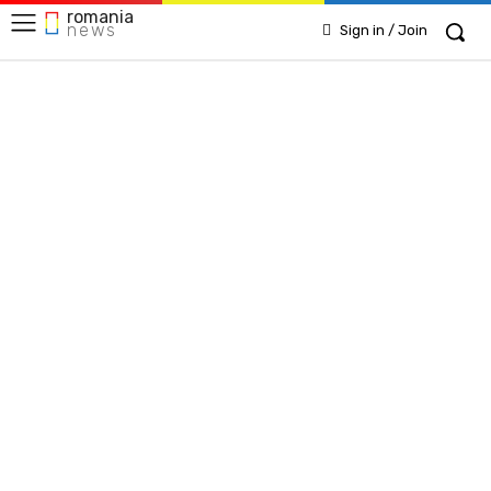
romania
news
Sign in / Join