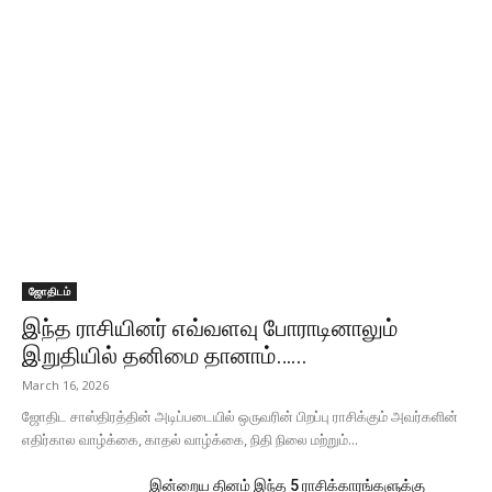
ஜோதிடம்
இந்த ராசியினர் எவ்வளவு போராடினாலும்
இறுதியில் தனிமை தானாம்…...
March 16, 2026
ஜோதிட சாஸ்திரத்தின் அடிப்படையில் ஒருவரின் பிறப்பு ராசிக்கும் அவர்களின்
எதிர்கால வாழ்க்கை, காதல் வாழ்க்கை, நிதி நிலை மற்றும்...
இன்றைய தினம் இந்த 5 ராசிக்காரங்களுக்கு