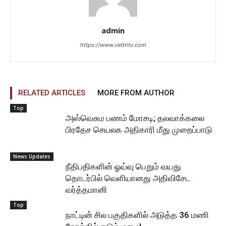
admin
https://www.vettritv.com
RELATED ARTICLES
MORE FROM AUTHOR
Top
அஸ்வெசும பணம் மோசடி; தலவாக்கலை
பிரதேச செயலக அதிகாரி மீது முறைப்பாடு
News Updates
நீதிபதிகளின் ஓய்வு பெறும் வயது
தொடர்பில் வெளியானது அதிவிசேட
வர்த்தமானி
Top
நாட்டின் சில பகுதிகளில் அடுத்த 36 மணி