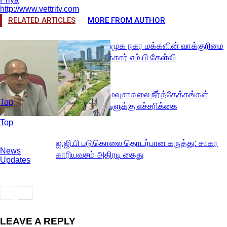
http://www.vettritv.com
RELATED ARTICLES
MORE FROM AUTHOR
கொழும்பு துறைமுக நகர மக்களின் வாக்குரிமை
பிரச்சினை: மரிக்கார் எம்.பி கேள்வி
காசல்ரி மற்றும் மவுசாகலை நீர்த்தேக்கங்கள்
Top
நிரம்பின – மக்களுக்கு எச்சரிக்கை
Top
ஐ.ஜி.பி படுகொலை தொடர்பான கருத்து: சாகர
News
காரியவசம் அதிரடி கைது
Updates
LEAVE A REPLY