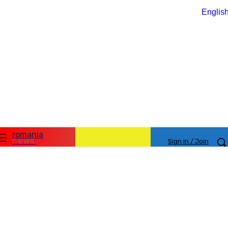
Englis
romania
news
Sign in / Join