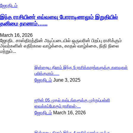
ஜோதிடம்
இந்த ராசியினர் எவ்வளவு போராடினாலும் இறுதியில்
தனிமை தானாம்…...
March 16, 2026
ஜோதிட சாஸ்திரத்தின் அடிப்படையில் ஒருவரின் பிறப்பு ராசிக்கும்
அவர்களின் எதிர்கால வாழ்க்கை, காதல் வாழ்க்கை, நிதி நிலை
மற்றும்...
இன்றைய தினம் இந்த 5 ராசிக்காரங்களுக்கு கனவுகள்
பலிக்குமாம்.....
ஜோதிடம்
June 3, 2025
ஜூன் 05 முதல் கஷ்டங்களுக்கு முற்றுப்புள்ளி
வைக்கப்போகும் ராசிகள்-...
ஜோதிடம்
March 16, 2026
இன்றைய தினம் இந்த 4 ராசிக்காரங்களுக்கு