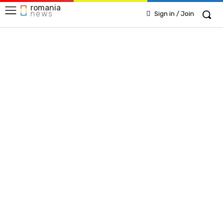
romania
news
Sign in / Join