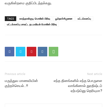
வருகின்றமை குறிப்பிடத்தக்கது.
TAGS
காத்தான்குடி பொலிஸ் பிரிவு
பூநொச்சிமுனை
மட்டக்களப்பு
மட்டக்களப்பு மாவட்ட தடயவியல் பொலிஸ் பிரிவு
Previous article
Next article
மருத்துவ மாணவியின்
எந்த தினங்களில் எந்த பொருளை
குற்றச்செயல்…!!
வாங்கினால் துரதிஷ்டம்
ஏற்படும்னு தெரியுமா?