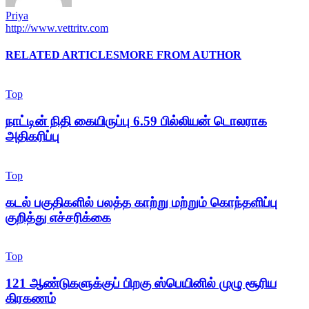
Priya
http://www.vettritv.com
RELATED ARTICLES
MORE FROM AUTHOR
Top
நாட்டின் நிதி கையிருப்பு 6.59 பில்லியன் டொலராக
அதிகரிப்பு
Top
கடல் பகுதிகளில் பலத்த காற்று மற்றும் கொந்தளிப்பு
குறித்து எச்சரிக்கை
Top
121 ஆண்டுகளுக்குப் பிறகு ஸ்பெயினில் முழு சூரிய
கிரகணம்