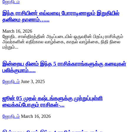
ஜோதிடம்
இந்த ராசியினர் எவ்வளவு போராடினாலும் இறுதியில்
தனிமை தானாம்…...
March 16, 2026
ஜோதிட சாஸ்திரத்தின் அடிப்படையில் ஒருவரின் பிறப்பு ராசிக்கும்
அவர்களின் எதிர்கால வாழ்க்கை, காதல் வாழ்க்கை, நிதி நிலை
மற்றும்...
இன்றைய தினம் இந்த 5 ராசிக்காரங்களுக்கு கனவுகள்
பலிக்குமாம்.....
ஜோதிடம்
June 3, 2025
ஜூன் 05 முதல் கஷ்டங்களுக்கு முற்றுப்புள்ளி
வைக்கப்போகும் ராசிகள்-...
ஜோதிடம்
March 16, 2026