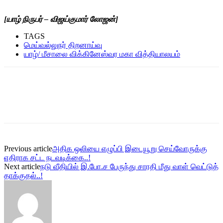
[யாழ்
நிருபர்
–
விஜய்குமார்
லோஜன்]
TAGS
மெய்வல்லுநர் திறனாய்வு
யாழ்/ மீசாலை விக்கினேஸ்வர மகா வித்தியாலயம்
Previous article
அதிக ஒலியை எழுப்பி இடையூறு செய்வோருக்கு
எதிராக சட்ட நடவடிக்கை..!
Next article
நடு வீதியில் இ.போ.ச பேருந்து சாரதி மீது வாள் வெட்டுத்
தாக்குதல்..!