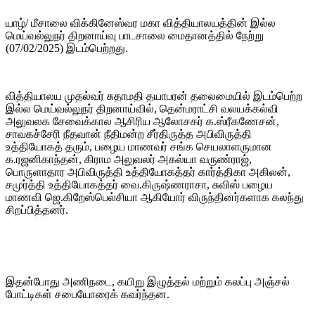
யாழ்/ மீசாலை விக்கினேஸ்வர மகா வித்தியாலயத்தின் இல்ல
மெய்வல்லுநர் திறனாய்வு பாடசாலை மைதானத்தில் நேற்று
(07/02/2025) இடம்பெற்றது.
வித்தியாலய முதல்வர் சுதாமதி தயாபரன் தலைமையில் இடம்பெற்ற
இல்ல மெய்வல்லுநர் திறனாய்வில், தென்மராட்சி வலயக்கல்வி
அலுவலக சேவைக்கால ஆசிரிய ஆலோசகர் க.ஸ்ரீகணேசன்,
சாவகச்சேரி நீதவான் நீதிமன்ற சீர்திருத்த அபிவிருத்தி
உத்தியோகத் தரும், பழைய மாணவர் சங்க செயலாளருமான
க.ரஜனிகாந்தன், கிராம அலுவலர் அகல்யா வருண்ராஜ்,
பொருளாதார அபிவிருத்தி உத்தியோகத்தர் கார்த்திகா அகிலன்,
சமுர்த்தி உத்தியோகத்தர் வை.கிருஷ்ணராசா, சுவிஸ் பழைய
மாணவி ஜெ.கிறேஸ்பெல்சியா ஆகியோர் விருந்தினர்களாக கலந்து
சிறப்பித்தனர்.
இதன்போது அணிநடை, கயிறு இழுத்தல் மற்றும் கலப்பு அஞ்சல்
போட்டிகள் சபையோரைக் கவர்ந்தன.