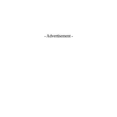
TikTok
Youtube
- Advertisement -