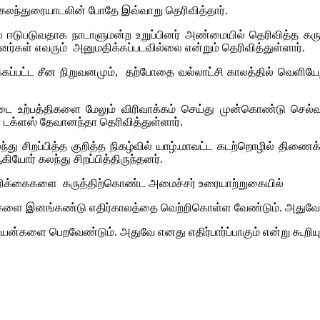
கலந்துரையாடலின் போதே இவ்வாறு தெரிவித்தார்.
் ஈடுபடுவதாக நாடாளுமன்ற உறுப்பினர் அண்மையில் தெரிவித்த கரு
னர்கள் எவரும் அனுமதிக்கப்படவில்லை என்றும் தெரிவித்துள்ளார்.
்கப்பட்ட சீன நிறுவனமும், தற்போதை வல்லாட்சி காலத்தில் வெளியேற்
ை உற்பத்திகளை மேலும் விரிவாக்கம் செய்து முன்கொண்டு செ
 டக்ளஸ் தேவானந்தா தெரிவித்துள்ளார்.
ு சிறப்பித்த குறித்த நிகழ்வில் யாழ்.மாவட்ட கடற்றொழில் திணை
யோர் கலந்து சிறப்பித்திருந்தனர்.
ிக்கைகளை கருத்திற்கொண்ட அமைச்சர் உரையாற்றுகையில்
ளை இனங்கண்டு எதிர்காலத்தை வெற்றிகொள்ள வேண்டும். அதுவே த
களை பெறவேண்டும். அதுவே எனது எதிர்பார்ப்பாகும் என்று கூறியுள்ள