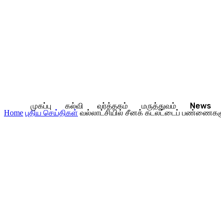
முகப்பு
கல்வி
வர்த்தகம்
மருத்துவம்
News
Home
புதிய செய்திகள்
வல்லாட்சியில் சீனக் கடலட்டைப் பண்ணைகளு