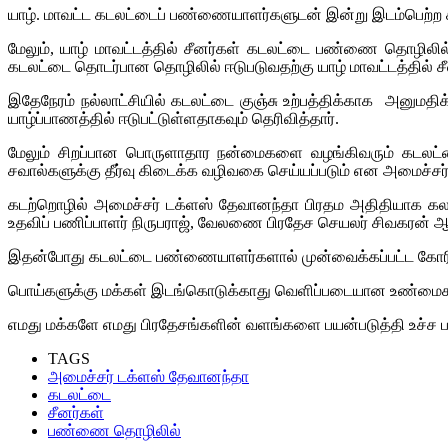
யாழ். மாவட்ட கடலட்டைப் பண்ணையாளர்களுடன் இன்று இடம்பெற்ற 
மேலும், யாழ் மாவட்டத்தில் சீனர்கள் கடலட்டை பண்ணை தொழிலில
கடலட்டை தொடர்பான தொழிலில் ஈடுபடுவதற்கு யாழ் மாவட்டத்தில் சீ
இதேநேரம் நல்லாட்சியில் கடலட்டை குஞ்சு உற்பத்திக்காக அனுமதிக
யாழ்ப்பாணத்தில் ஈடுபட்டுள்ளதாகவும் தெரிவித்தார்.
மேலும் சிறப்பான பொருளாதார நன்மைகளை வழங்கிவரும் கடலட்ட
சவால்களுக்கு தீர்வு கிடைக்க வழிவகை செய்யப்படும் என அமைச்சர்
கடற்றொழில் அமைச்சர் டக்ளஸ் தேவானந்தா பிரதம அதிதியாக கலந்த
உதவிப் பணிப்பாளர் நிருபராஜ், வேலணை பிரதேச செயலர் சிவகரன் ஆகி
இதன்போது கடலட்டை பண்ணையாளர்களால் முன்வைக்கப்பட்ட கோர
பொய்களுக்கு மக்கள் இடங்கொடுக்காது வெளிப்படையான உண்மைக
எமது மக்களே எமது பிரதேசங்களின் வளங்களை பயன்படுத்தி உச்ச பயன்
TAGS
அமைச்சர் டக்ளஸ் தேவானந்தா
கடலட்டை
சீனர்கள்
பண்ணை தொழிலில்