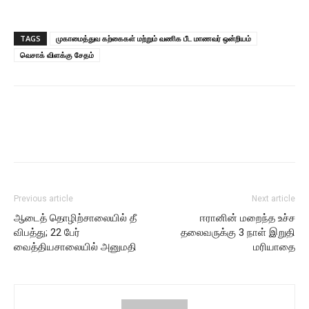
TAGS
முகாமைத்துவ கற்கைகள் மற்றும் வணிக பீட மாணவர் ஒன்றியம்
வெசாக் விளக்கு சேதம்
Previous article
Next article
ஆடைத் தொழிற்சாலையில் தீ
ஈரானின் மறைந்த உச்ச
விபத்து; 22 பேர்
தலைவருக்கு 3 நாள் இறுதி
வைத்தியசாலையில் அனுமதி
மரியாதை