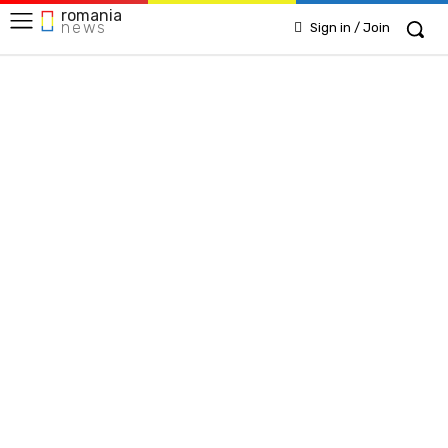
romania
news
Sign in / Join