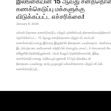
இலங்கையின் 15 ஆவது சனத்தொ
கணக்கெடுப்பு மக்களுக்கு
விடுக்கப்பட்ட எச்சரிக்கை!
January 8, 2024
மக்கள் தொகை கணக்கெடுப்பு மற்றும் புள்ளிவிபரத் திணைக்களத்தினால்
ஆரம்பிக்கப்பட்ட 15 ஆவது சனத்தொகை மற்றும் வீடமைப்புக்
கணக்கெடுப்பானது இம்மாத இறுதியில் நிறைவடையவுள்ளதாக அண்மைய
இடம்பெற்ற ஊடகவியலாளர் சந்திப்பில் கொழும்பு மாவட்டச் செயலாளர் கே.
விஜேசிறி தெரிவித்துள்ளார். அவர் மேலும் தெரிவிக்கையில், இந்த
கனக்கெடுப்பானது எதிர்வரும் ஜனவரி 31ஆம் திகதியுடன்
நிறைவடையவுள்ளது. நாடு முழுவதும் மக்கள்தொகை மற்றும் வீட்டுக்
கணக்கெடுப்புத்...