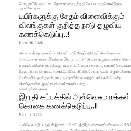
கொழும்பில் அடிப்படை தேவைகளை பூர்த்தி செய்ய மாதமொன்றிற்கு...
புதிய செய்திகள்
பயிர்களுக்கு சேதம் விளைவிக்கும்
விலங்குகள் குறித்த நாடு தழுவிய
கணக்கெடுப்பு..!
March 15, 2025
விவசாயத் துறையைப் பாதிக்கும் பயிர் சேதப்படுத்தும் விலங்குகளை
அடையாளம் காண இலங்கை இன்று (மார்ச் 15) நாடு தழுவிய மக்கள் த
கணக்கெடுப்பை நடத்தியது. விவசாய அமைச்சகத்தால் ஏற்பாடு செய்யப்ப
இந்த மக்கள் தொகை கணக்கெடுப்பு, வீட்டுத் தோட்டங்கள் மற்றும் விவச
நிலங்களில் குரங்குகள், ராட்சத அணில்கள் மற்றும் மயில்கள் போன்ற
விலங்குகளின் இருப்பைக் கண்காணிப்பதை...
உள்நாட்டுச்செய்திகள்
இறுதி கட்டத்தில் அஸ்வெசும மக்கள்
தொகை கணக்கெடுப்பு..!
March 2, 2025
அஸ்வெசும திட்டத்தின் இரண்டாம் கட்டத்திற்கு விண்ணப்பங்களை சமர்ப்ப
குறைந்த வருமானம் கொண்ட குடும்பங்களின் கணக்கெடுப்பில் தோராயம