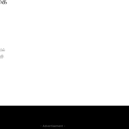
கை
ில்
ஜி.
- Advertisement -