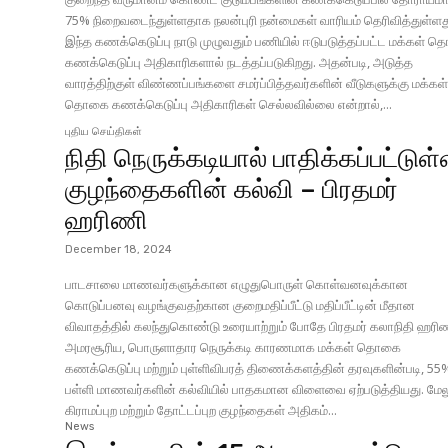
75% நிறைவடைந்துள்ளதாக நலன்புரி நன்மைகள் வாரியம் தெரிவித்துள்ளத
இந்த கணக்கெடுப்பு நாடு முழுவதும் பணியில் ஈடுபடுத்தப்பட்ட மக்கள்
கணக்கெடுப்பு அதிகாரிகளால் நடத்தப்படுகிறது. அதன்படி, அடுத்த
வாரத்திற்குள் விண்ணப்பங்களை சமர்ப்பித்தவர்களின் வீடுகளுக்கு மக்கள
தொகை கணக்கெடுப்பு அதிகாரிகள் செல்லவில்லை என்றால்,...
புதிய செய்திகள்
நிதி நெருக்கடியால் பாதிக்கப்பட்டுள
குழந்தைகளின் கல்வி – பிரதமர்
ஹரிணி
December 18, 2024
பாடசாலை மாணவர்களுக்கான எழுதுபொருள் கொள்வனவுக்கான
கொடுப்பனவு வழங்குவதற்கான குறைமதிப்பீட்டு மதிப்பீட்டின் மீதான
விவாதத்தில் கலந்துகொண்டு உரையாற்றும் போதே பிரதமர் கலாநிதி ஹரி
அமரசூரிய, பொருளாதார நெருக்கடி காரணமாக மக்கள் தொகை
கணக்கெடுப்பு மற்றும் புள்ளிவிபரத் திணைக்களத்தின் தரவுகளின்படி, 55
பள்ளி மாணவர்களின் கல்வியில் பாதகமான விளைவை ஏற்படுத்தியது. மேலு
கிராமப்புற மற்றும் தோட்டப்புற குழந்தைகள் அதிகம்...
News