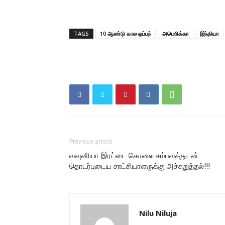
TAGS
10 ஆண்டு கால ஒப்பந்
அமெரிக்கா
இந்தியா
Previous article
வவுனியா இரட்டை கொலை சம்பவத்துடன்
தொடர்புடைய சாட்சியாளருக்கு அச்சுறுத்தல்!!!
Nilu Niluja