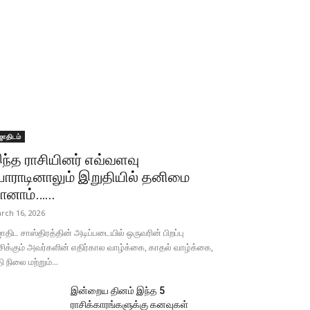
ோதிடம்
ந்த ராசியினர் எவ்வளவு
ோராடினாலும் இறுதியில் தனிமை
ானாம்…...
rch 16, 2026
திட சாஸ்திரத்தின் அடிப்படையில் ஒருவரின் பிறப்பு
சிக்கும் அவர்களின் எதிர்கால வாழ்க்கை, காதல் வாழ்க்கை,
தி நிலை மற்றும்...
இன்றைய தினம் இந்த 5
ராசிக்காரங்களுக்கு கனவுகள்