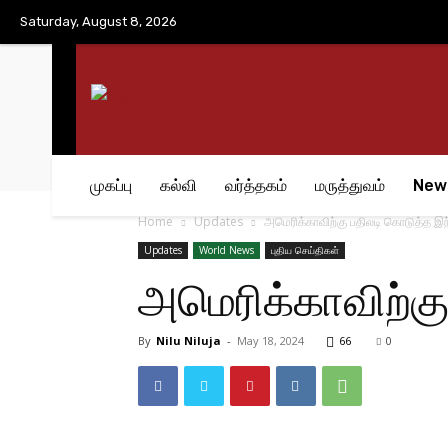
No menu items!
Saturday, August 8, 2026
முகப்பு
கல்வி
வர்த்தகம்
மருத்துவம்
New
Home
Updates
அமெரிக்காவிற்கு பதிலடி கொடுத்த இந்
Updates
World News
புதிய செய்திகள்
அமெரிக்காவிற்கு
By
Nilu Niluja
-
May 18, 2024
66
0