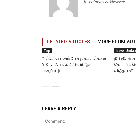
https://www.vettritv.com/
RELATED ARTICLES
MORE FROM AU
Top
News Updat
அஸ்வெசும பணம் மோசடி; தலவாக்கலை
நீதிபதிகளின்
பிரதேச செயலக அதிகாரி மீது
தொடர்பில் 
முறைப்பாடு
வர்த்தமானி
LEAVE A REPLY