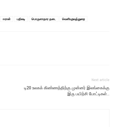
ஈரான்
பதிலடி
பொருளாதார தடை
வெளியுறவுத்துறை
Next article
டி20 உலகக் கிண்ணத்திற்கு முன்னர் இலங்கைக்கு
இரு பயிற்சி போட்டிகள்…