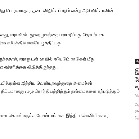
மீது பொருளாதார தடை விதிக்கப்படும் என்ற அமெரிக்காவின்
உள்ளது, ஈரானின் துறைமுகத்தை பராமரிப்பது தொடர்பாக
சு சமீபத்தில் கையெழுத்திட்டது
்ததால், ஈரானுடன் உறவில் ஈடுபடும் நாடுகள் மீது
ஜ
எச்சரிக்கை விடுத்திருந்தது.
இ
ப
ெரிவித்துள்ள இந்திய வெளியுறவுத்துறை அமைச்சர்
த
 திட்டமானது முழு பிராந்தியத்திற்கும் நன்மைகளை ஏற்படுத்தும்
Ma
ஜோ
ரா
்துகளை கொண்டிருக்க வேண்டாம் என இந்திய வெளிவிவகார
நி