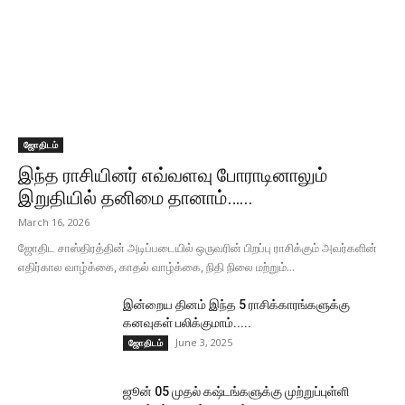
ஜோதிடம்
இந்த ராசியினர் எவ்வளவு போராடினாலும்
இறுதியில் தனிமை தானாம்…...
March 16, 2026
ஜோதிட சாஸ்திரத்தின் அடிப்படையில் ஒருவரின் பிறப்பு ராசிக்கும் அவர்களின்
எதிர்கால வாழ்க்கை, காதல் வாழ்க்கை, நிதி நிலை மற்றும்...
இன்றைய தினம் இந்த 5 ராசிக்காரங்களுக்கு
கனவுகள் பலிக்குமாம்.....
June 3, 2025
ஜோதிடம்
ஜூன் 05 முதல் கஷ்டங்களுக்கு முற்றுப்புள்ளி