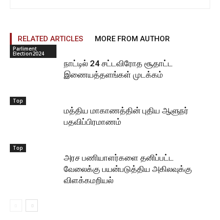
RELATED ARTICLES
MORE FROM AUTHOR
Parliment
Election2024
நாட்டில் 24 சட்டவிரோத சூதாட்ட
இணையத்தளங்கள் முடக்கம்
Top
மத்திய மாகாணத்தின் புதிய ஆளுநர்
பதவிப்பிரமாணம்
Top
அரச பணியாளர்களை தனிப்பட்ட
வேலைக்கு பயன்படுத்திய அகிலவுக்கு
விளக்கமறியல்