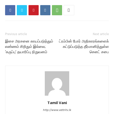
Previous article
Next article
இசை அரசனை காயப்படுத்தும்
ட்ரம்பின் போர் அதிகாரங்களைக்
எண்ணம் சிறிதும் இல்லை;
கட்டுப்படுத்த தீர்மானித்துள்ள
‘கருப்பு’ தயாரிப்பு நிறுவனம்
செனட் சபை
Tamil Vani
http://www.vettritv.lk