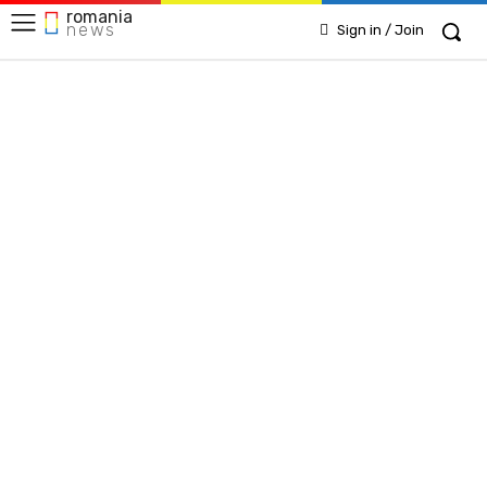
romania
news
Sign in / Join