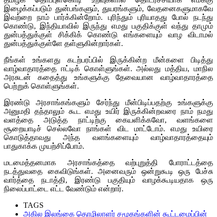
இழைக்கப்படும் துன்பங்களும், துயரங்களும், வேதனைகளுமாகவே
இவற்றை நாம் பார்க்கின்றோம். புரிந்தும் புரியாதது போல் நடந்து
கொண்டு, இந்தியாவில் இருந்து எமது பகுதிக்குள் வந்து தாமும்
துன்பத்துக்குள் சிக்கிக் கொண்டு எங்களையும் வாழ விடாமல்
துன்பத்துக்குள்ளே தள்ளுகின்றார்கள்.
நீங்கள் உங்களது கடற்பரப்பில் இருக்கின்ற மீன்களை பிடித்து
வாழ்வாதாரத்தை ஈட்டிக் கொள்ளுங்கள். அல்லது மத்திய, மாநில
அரசுடன் கதைத்து உங்களுக்கு தேவையான வாழ்வாதாரத்தை
பெற்றுக் கொள்ளுங்கள்.
இரண்டு அரசாங்கங்களும் சேர்ந்து மீன்பிடிப்பதற்கு உங்களுக்கு
அனுமதி தந்தாலும் கூட எமது உயிர் இருக்கின்றவரை நாம் நமது
வளத்தை அடுத்த நாட்டிற்கு கையளிக்கவோ, வளங்களை
சூறையாடிச் செல்லவோ நாங்கள் விட மாட்டோம். எமது உயிரை
கொடுத்தாவது அந்த வளங்களையும் வாழ்வாதாரத்தையும்
பாதுகாக்க முயற்சிப்போம்.
மடமைத்தனமாக அரசாங்கத்தை வற்புறுத்தி போராட்டத்தை
நடத்துவதை கைவிடுங்கள். அனைவரும் ஒன்றுகூடி ஒரு பேச்சு
வார்த்தை நடாத்தி, இரண்டு பகுதியும் வாழக்கூடியதாக ஒரு
நிலைப்பாட்டை எட்ட வேண்டும் என்றார்.
TAGS
அகில இலங்கை தொழிலாளர் சமூகங்களின் கூட்டமைப்பின்