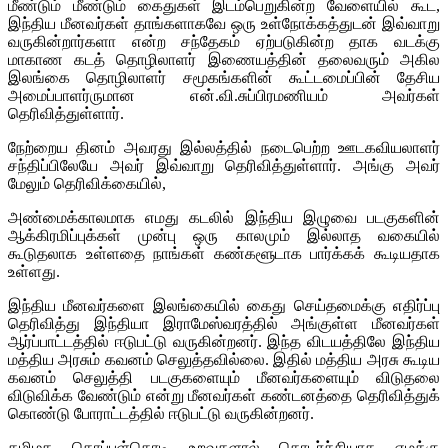
மீண்டும் மீண்டும் கைதுகள் இடம்பெறுகின்ற வேளையில் கூட,
இந்திய மீனவர்கள் தாங்களாகவே ஒரு உள்நோக்கத்துடன் இவ்வாறு
வருகின்றார்களா என்ற சந்தேகம் ஏற்படுகின்ற தாக வடக்கு
மாகாண கடத் தொழிலாளர் இணையத்தின் தலைவரும் அகில
இலங்கை தொழிலாளர் சமூகங்களின் கூட்டமைப்பின் தேசிய
அமைப்பாளர்ருமான என்.வி.சுப்பிரமணியம் அவர்கள்
தெரிவித்துள்ளார்.
நேற்றைய தினம் அவரது இல்லத்தில் நடைபெற்ற ஊடகவியலாளர்
சந்திப்பிலேயே அவர் இவ்வாறு தெரிவித்துள்ளார். அங்கு அவர்
மேலும் தெரிவிக்கையில்,
அண்மைக்காலமாக எமது கடலில் இந்திய இழுவை படகுகளின்
ஆக்கிரமிப்புக்கள் முன்பு ஒரு காலமும் இல்லாத வகையில்
கூடுதலாக உள்ளதை நாங்கள் கண்களூடாக பார்க்கக் கூடியதாக
உள்ளது.
இந்திய மீனவர்களை இலங்கையில் கைது செய்தமைக்கு எதிர்ப்பு
தெரிவித்து இந்தியா இராமேஸ்வரத்தில் அங்குள்ள மீனவர்கள்
ஆர்ப்பாட்டத்தில் ஈடுபட்டு வருகின்றனர். இந்த விடயத்திலே இந்திய
மத்திய அரசும் கவனம் செலுத்தவில்லை. இதில் மத்திய அரசு கூடிய
கவனம் செலுத்தி படகுகளையும் மீனவர்களையும் விடுதலை
விடுவிக்க வேண்டும் என்று மீனவர்கள் கண்டனத்தை தெரிவித்துக்
கொண்டு போராட்டத்தில் ஈடுபட்டு வருகின்றனர்.
தமிழக தொப்புள்கொடி உறவுகளால் தொடர்ச்சியாக எமக்கு