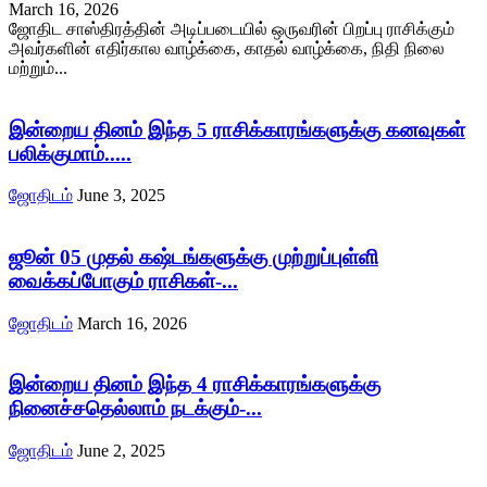
March 16, 2026
ஜோதிட சாஸ்திரத்தின் அடிப்படையில் ஒருவரின் பிறப்பு ராசிக்கும்
அவர்களின் எதிர்கால வாழ்க்கை, காதல் வாழ்க்கை, நிதி நிலை
மற்றும்...
இன்றைய தினம் இந்த 5 ராசிக்காரங்களுக்கு கனவுகள்
பலிக்குமாம்.....
ஜோதிடம்
June 3, 2025
ஜூன் 05 முதல் கஷ்டங்களுக்கு முற்றுப்புள்ளி
வைக்கப்போகும் ராசிகள்-...
ஜோதிடம்
March 16, 2026
இன்றைய தினம் இந்த 4 ராசிக்காரங்களுக்கு
நினைச்சதெல்லாம் நடக்கும்-...
ஜோதிடம்
June 2, 2025