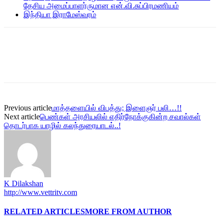
தேசிய அமைப்பாளர்ருமான என்.வி.சுப்பிரமணியம்
இந்தியா இராமேஸ்வரம்
Previous article
மாத்தளையில் விபத்து; இளைஞர் பலி…!!
Next article
பெண்கள் அரசியலில் எதிர்நோக்குகின்ற சவால்கள்
தொடர்பாக யாழில் கலந்துரையாடல்..!
K Dilakshan
http://www.vettritv.com
RELATED ARTICLES
MORE FROM AUTHOR