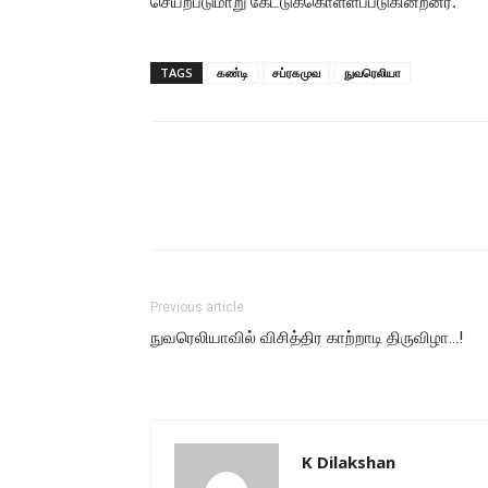
செயற்படுமாறு கேட்டுக்கொள்ளப்படுகின்றனர்.
TAGS
கண்டி
சப்ரகமுவ
நுவரெலியா
Previous article
நுவரெலியாவில் விசித்திர காற்றாடி திருவிழா…!
K Dilakshan