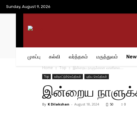
No menu items!
Sunday, August 9, 2026
முகப்பு
கல்வி
வர்த்தகம்
மருத்துவம்
New
Home
Top
இன்றைய நாளுக்கான வானிலை….
Top
உள்நாட்டுச்செய்திகள்
புதிய செய்திகள்
இன்றைய நாளுக
By
K Dilakshan
-
August 18, 2024
50
0