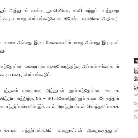
லும் அத்துடன் கண்டி, நுவரெலியா, காலி மற்றும் மாத்தறை
ுடன் கூடிய மழை பெய்யக்கூடுமென சிரேஸ்ட வானிலை அதிகாரி
ல் மாலை அல்லது இரவு வேளைகளில் மழை அல்லது இடியுடன்
து.
ஜ
்பாந்தோட்டை வரையான கரையோரத்திற்கு அப்பால் உள்ள கடல்
இ
 கூடிய மழை பெய்யக்கூடும்.
ப
த
 புத்தளம் வரையான அத்துடன் ஹம்பாந்தோட்டை ஊடாக
Ma
த்தியாலத்திற்கு 55 – 60 கிலோமீற்றரிலும் கூடிய வேகத்தில்
ஜோ
ான சந்தர்ப்பங்களில் இக் கடல் பிராந்தியங்கள் கொந்தளிப்பாகக்
ரா
நி
படக்கூடிய சந்தர்ப்பங்களில் பொதுமக்கள் அவதானத்துடன்