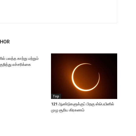
THOR
ில் பலத்த காற்று மற்றும்
குறித்து எச்சரிக்கை
Top
121 ஆண்டுகளுக்குப் பிறகு ஸ்பெயினில்
முழு சூரிய கிரகணம்