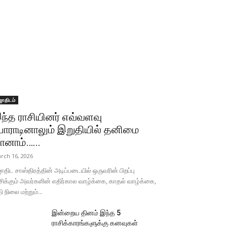
ோதிடம்
ந்த ராசியினர் எவ்வளவு
ோராடினாலும் இறுதியில் தனிமை
ானாம்…...
rch 16, 2026
திட சாஸ்திரத்தின் அடிப்படையில் ஒருவரின் பிறப்பு
சிக்கும் அவர்களின் எதிர்கால வாழ்க்கை, காதல் வாழ்க்கை,
தி நிலை மற்றும்...
இன்றைய தினம் இந்த 5
ராசிக்காரங்களுக்கு கனவுகள்