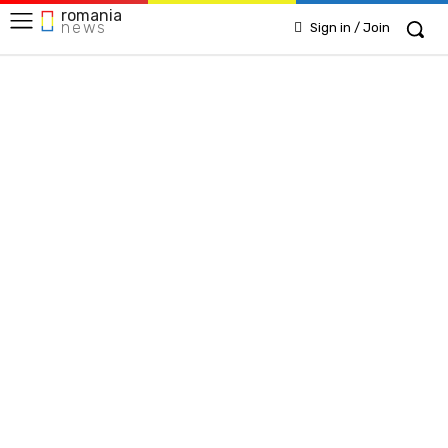
romania
news
Sign in / Join