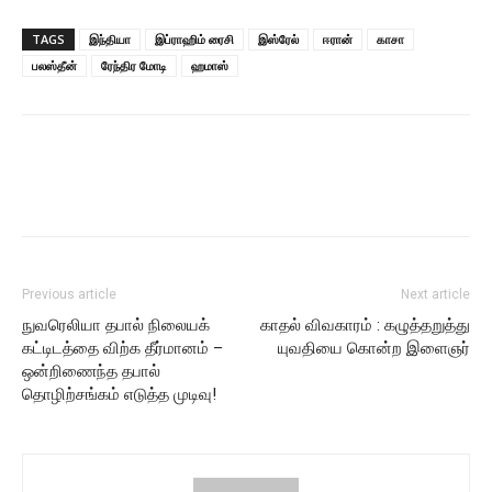
TAGS
இந்தியா
இப்ராஹிம் ரைசி
இஸ்ரேல்
ஈரான்
காசா
பலஸ்தீன்
ரேந்திர மோடி
ஹமாஸ்
Previous article
Next article
நுவரெலியா தபால் நிலையக்
காதல் விவகாரம் : கழுத்தறுத்து
கட்டிடத்தை விற்க தீர்மானம் –
யுவதியை கொன்ற இளைஞர்
ஒன்றிணைந்த தபால்
தொழிற்சங்கம் எடுத்த முடிவு!