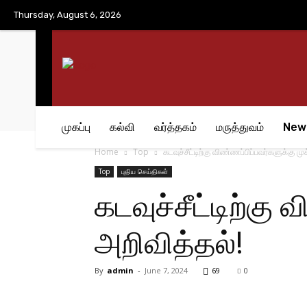
No menu items!
Thursday, August 6, 2026
முகப்பு
கல்வி
வர்த்தகம்
மருத்துவம்
New
Home
Top
கடவுச்சீட்டிற்கு விண்ணப்பிப்பவர்களுக்கு மு
Top
புதிய செய்திகள்
கடவுச்சீட்டிற்கு
அறிவித்தல்!
By
admin
-
June 7, 2024
69
0