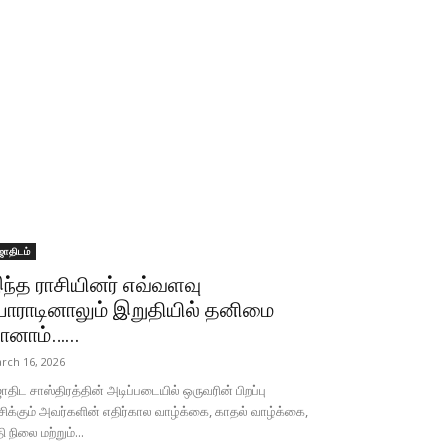
ோதிடம்
ந்த ராசியினர் எவ்வளவு
ோராடினாலும் இறுதியில் தனிமை
ானாம்…...
rch 16, 2026
திட சாஸ்திரத்தின் அடிப்படையில் ஒருவரின் பிறப்பு
சிக்கும் அவர்களின் எதிர்கால வாழ்க்கை, காதல் வாழ்க்கை,
தி நிலை மற்றும்...