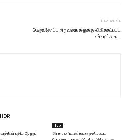
Next article
பெருந்தோட்ட நிறுவனங்களுக்கு விடுக்கப்பட்ட
எச்சரிக்கை….
THOR
Top
ணத்தின் புதிய ஆளுநர்
அரச பணியாளர்களை தனிப்பட்ட
ணம்
வேலைக்கு பயன்படுத்திய அகிலவுக்கு