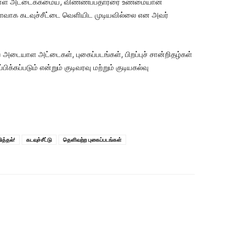
டையாள அட்டைக்கமைய, விண்ணப்பதாரரை உண்மையான
ைவாக கடவுச்சீட்டை வெளியிட முடியவில்லை என அவர்
ய அடையாள அட்டைகள், புகைப்படங்கள், பிறப்புச் சான்றிதழ்கள்
க்கப்படும் என்றும் குடிவரவு மற்றும் குடியகல்வு
ித்தல்!
கடவுச்சீட்டு
தெளிவற்ற புகைப்படங்கள்