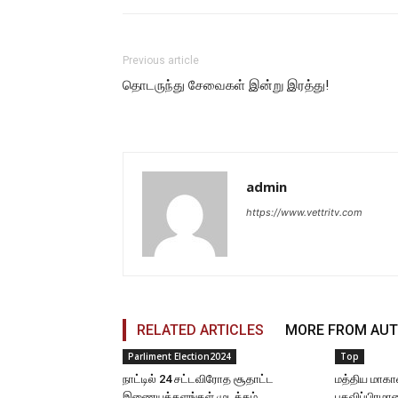
Previous article
தொடருந்து சேவைகள் இன்று இரத்து!
admin
https://www.vettritv.com
RELATED ARTICLES
MORE FROM AU
Parliment Election2024
Top
நாட்டில் 24 சட்டவிரோத சூதாட்ட
மத்திய மாகா
இணையத்தளங்கள் முடக்கம்
பதவிப்பிரமா