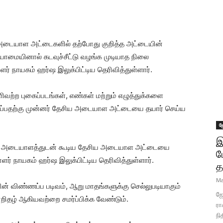
ய அடையாள அட்டைகளில் தற்போது குறித்த அட்டையின்
யாமையினால் கடவுச்சீட்டு வழங்க முடியாத நிலை
டாளர் நாயகம் ஹர்ஷ இலுக்பிட்டிய தெரிவித்துள்ளார்.
ற புகைப்படங்கள், எண்கள் மற்றும் எழுத்துக்களை
ணப்பிப்பதற்கு முன்னர் தேசிய அடையாள அட்டையை தயார் செய்ய
ஜ
இ
ளிவான அடையாளத்துடன் கூடிய தேசிய அடையாள அட்டையை
ப
ாளர் நாயகம் ஹர்ஷ இலுக்பிட்டிய தெரிவித்துள்ளார்.
த
Ma
ரின் விண்ணப்ப படிவம், ஆறு மாதங்களுக்கு செல்லுபடியாகும்
ஜோ
றிதழ் ஆகியவற்றை சமர்ப்பிக்க வேண்டும்.
ரா
நி