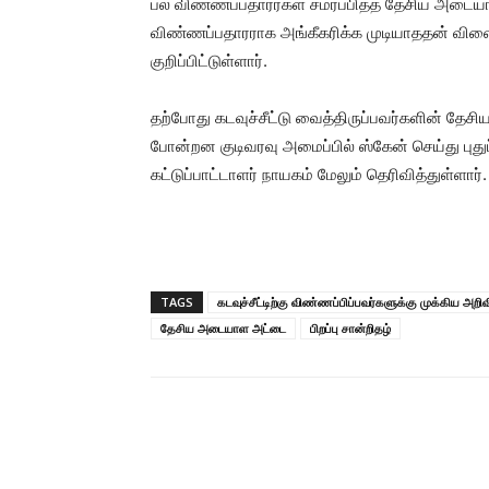
பல விண்ணப்பதாரர்கள் சமர்ப்பித்த தேசிய அ
விண்ணப்பதாரராக அங்கீகரிக்க முடியாததன் விள
குறிப்பிட்டுள்ளார்.
தற்போது கடவுச்சீட்டு வைத்திருப்பவர்களின் தேசி
போன்றன குடிவரவு அமைப்பில் ஸ்கேன் செய்து புதுப்பி
கட்டுப்பாட்டாளர் நாயகம் மேலும் தெரிவித்துள்ளார்.
TAGS
கடவுச்சீட்டிற்கு விண்ணப்பிப்பவர்களுக்கு முக்கிய அறிவ
தேசிய அடையாள அட்டை
பிறப்பு சான்றிதழ்