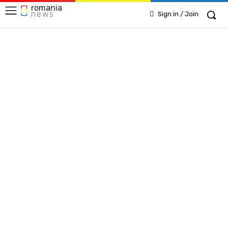
romania
news
Sign in / Join