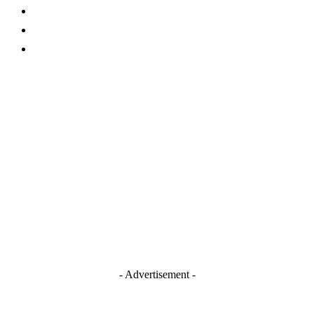
About Us
Contact
TERMS AND CONDITIONS
Stay Connected
Blogger
Facebook
Instagram
TikTok
Youtube
- Advertisement -