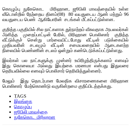
கொழும்பு நுகேகொட மிரிஹான, ஜூபிலி மாவத்தையில் உள்ள
வீடொன்றில் நேற்றைய தினம்(08) 80 வயதுடைய ஆண் மற்றும் 96
வயதுடைய பெண் ஆகியோரின் சடங்கள் மீட்கப்பட்டுள்ளன.
குறித்த பகுதியில் சில நாட்களாக துர்நாற்றம் வீசுவதாக அயலவர்கள்
அளித்த முறைப்பாட்டின் பேரில், மிரிஹான பொலிஸார் குறித்த
வீட்டுக்குச் சென்று பார்வையிட்டபோது வீட்டின் ​​படுக்கையில்
முதியவரின் சடலமும் வீட்டின் சமையலறையில் ஆடைகளற்ற
நிலையில் பெண்ணின் சடலம் ஒன்றும் கண்டெடுக்கப்பட்டுள்ளது.
இவர்கள் பல நாட்களுக்கு முன்னர் உயிரிழந்திருக்கலாம் எனவும்
இது கொலையா அல்லது இயற்கை மரணமா என்பது இதுவரை
தெரியவில்லை எனவும் பொலிசார் தெரிவித்துள்ளனர்.
மேலும் இது தொடர்பான மேலதிக விசாரணைகளை மிரிஹான
பொலிஸார் மேற்கொண்டு வருகின்றமை குறிப்பிடத்தக்கது.
TAGS
இலங்கை
கொழும்பு
ஜூபிலி மாவத்தை
நுகேகொட மிரிஹான