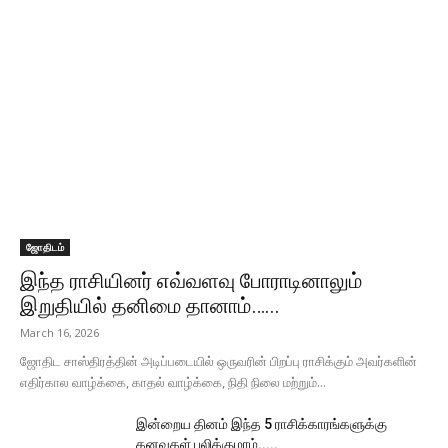
ஜோதிடம்
இந்த ராசியினர் எவ்வளவு போராடினாலும்
இறுதியில் தனிமை தானாம்…...
March 16, 2026
ஜோதிட சாஸ்திரத்தின் அடிப்படையில் ஒருவரின் பிறப்பு ராசிக்கும் அவர்களின்
எதிர்கால வாழ்க்கை, காதல் வாழ்க்கை, நிதி நிலை மற்றும்...
இன்றைய தினம் இந்த 5 ராசிக்காரங்களுக்கு
கனவுகள் பலிக்குமாம்.....