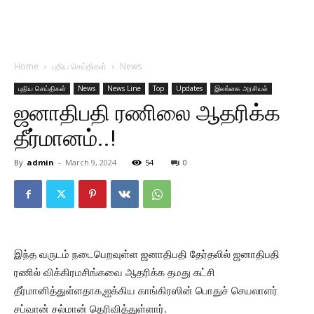
Home
புதிய செய்திகள்
News
புதிய செய்திகள்
News
News Line
Top
Updates
இலங்கை அரசியல்
ஜனாதிபதி ரணிலை ஆதரிக்க
தீர்மானம்..!
By
admin
-
March 9, 2024
54
0
இந்த வருடம் நடைபெறவுள்ள ஜனாதிபதி தேர்தலில் ஜனாதிபதி
ரணில் விக்கிரமசிங்கவை ஆதரிக்க தமது கட்சி
தீர்மானித்துள்ளதாக,ஐக்கிய காங்கிரஸின் பொதுச் செயலாளர்
சப்வான் சல்மான் தெரிவித்துள்ளார்.