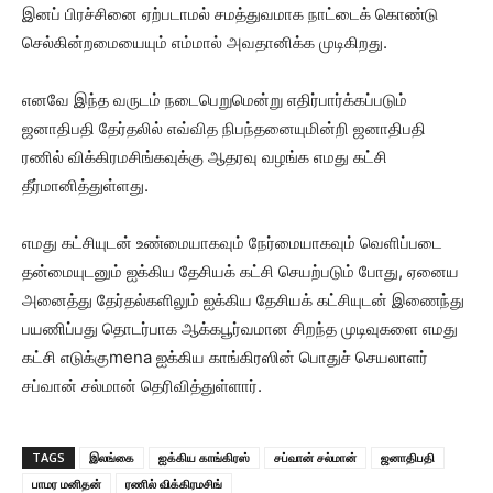
இனப் பிரச்சினை ஏற்படாமல் சமத்துவமாக நாட்டைக் கொண்டு
செல்கின்றமையையும் எம்மால் அவதானிக்க முடிகிறது.
எனவே இந்த வருடம் நடைபெறுமென்று எதிர்பார்க்கப்படும்
ஜனாதிபதி தேர்தலில் எவ்வித நிபந்தனையுமின்றி ஜனாதிபதி
ரணில் விக்கிரமசிங்கவுக்கு ஆதரவு வழங்க எமது கட்சி
தீர்மானித்துள்ளது.
எமது கட்சியுடன் உண்மையாகவும் நேர்மையாகவும் வெளிப்படை
தன்மையுடனும் ஐக்கிய தேசியக் கட்சி செயற்படும் போது, ஏனைய
அனைத்து தேர்தல்களிலும் ஐக்கிய தேசியக் கட்சியுடன் இணைந்து
பயணிப்பது தொடர்பாக ஆக்கபூர்வமான சிறந்த முடிவுகளை எமது
கட்சி எடுக்குmena ஐக்கிய காங்கிரஸின் பொதுச் செயலாளர்
சப்வான் சல்மான் தெரிவித்துள்ளார்.
TAGS
இலங்கை
ஐக்கிய காங்கிரஸ்
சப்வான் சல்மான்
ஜனாதிபதி
பாமர மனிதன்
ரணில் விக்கிரமசிங்