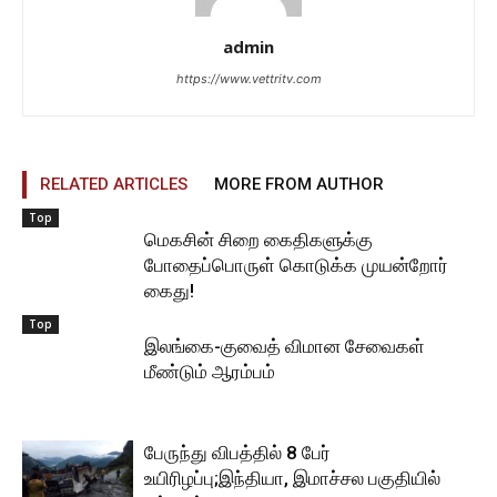
admin
https://www.vettritv.com
RELATED ARTICLES
MORE FROM AUTHOR
Top
மெகசின் சிறை கைதிகளுக்கு
போதைப்பொருள் கொடுக்க முயன்றோர்
கைது!
Top
இலங்கை-குவைத் விமான சேவைகள்
மீண்டும் ஆரம்பம்
பேருந்து விபத்தில் 8 பேர்
உயிரிழப்பு;இந்தியா, இமாச்சல பகுதியில்