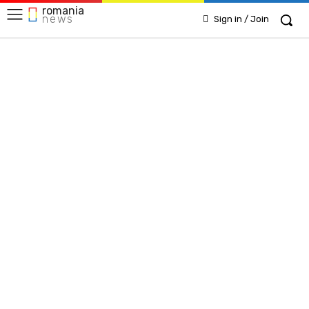
romania
news
Sign in / Join