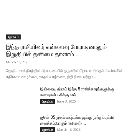
ஜோதிடம்
இந்த ராசியினர் எவ்வளவு போராடினாலும்
இறுதியில் தனிமை தானாம்…...
March 16, 2026
ஜோதிட சாஸ்திரத்தின் அடிப்படையில் ஒருவரின் பிறப்பு ராசிக்கும் அவர்களின்
எதிர்கால வாழ்க்கை, காதல் வாழ்க்கை, நிதி நிலை மற்றும்...
இன்றைய தினம் இந்த 5 ராசிக்காரங்களுக்கு
கனவுகள் பலிக்குமாம்.....
June 3, 2025
ஜோதிடம்
ஜூன் 05 முதல் கஷ்டங்களுக்கு முற்றுப்புள்ளி
வைக்கப்போகும் ராசிகள்-...
March 16, 2026
ஜோதிடம்