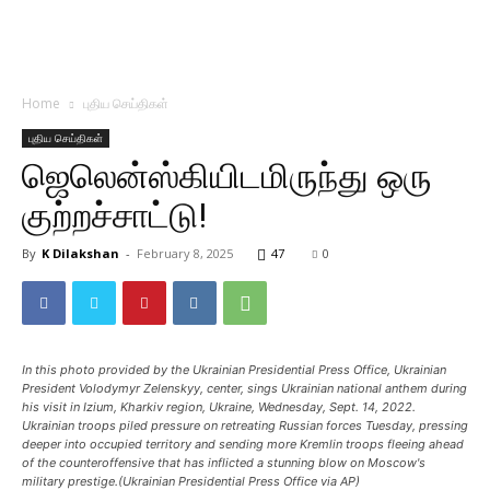
Home
புதிய செய்திகள்
புதிய செய்திகள்
ஜெலென்ஸ்கியிடமிருந்து ஒரு
குற்றச்சாட்டு!
By
K Dilakshan
-
February 8, 2025
47
0
In this photo provided by the Ukrainian Presidential Press Office, Ukrainian
President Volodymyr Zelenskyy, center, sings Ukrainian national anthem during
his visit in Izium, Kharkiv region, Ukraine, Wednesday, Sept. 14, 2022.
Ukrainian troops piled pressure on retreating Russian forces Tuesday, pressing
deeper into occupied territory and sending more Kremlin troops fleeing ahead
of the counteroffensive that has inflicted a stunning blow on Moscow's
military prestige.(Ukrainian Presidential Press Office via AP)