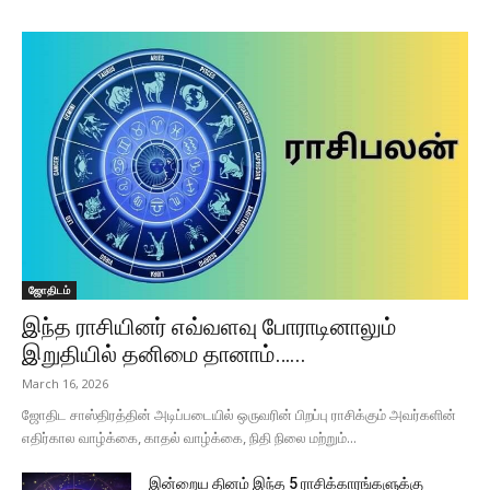
ஜோதிடம்
இந்த ராசியினர் எவ்வளவு போராடினாலும்
இறுதியில் தனிமை தானாம்…...
March 16, 2026
ஜோதிட சாஸ்திரத்தின் அடிப்படையில் ஒருவரின் பிறப்பு ராசிக்கும் அவர்களின்
எதிர்கால வாழ்க்கை, காதல் வாழ்க்கை, நிதி நிலை மற்றும்...
இன்றைய தினம் இந்த 5 ராசிக்காரங்களுக்கு