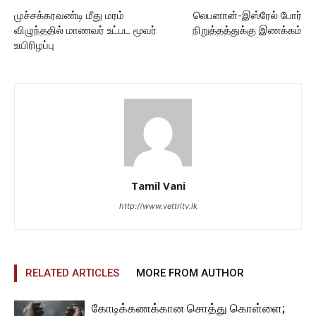
முச்சக்கரவண்டி மீது மரம்
லெபனான்-இஸ்ரேல் போர்
விழுந்ததில் மாணவர் உட்பட மூவர்
நிறுத்தத்துக்கு இணக்கம்
உயிரிழப்பு
Tamil Vani
http://www.vettritv.lk
RELATED ARTICLES
MORE FROM AUTHOR
கோடிக்கணக்கான சொத்து கொள்ளை;