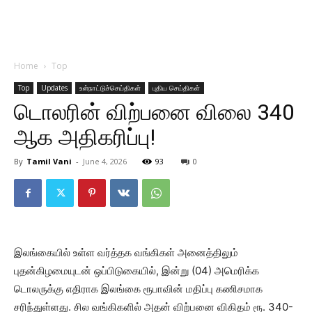
Home
Top
Top
Updates
உள்நாட்டுச்செய்திகள்
புதிய செய்திகள்
டொலரின் விற்பனை விலை 340
ஆக அதிகரிப்பு!
By
Tamil Vani
-
June 4, 2026
93
0
இலங்கையில் உள்ள வர்த்தக வங்கிகள் அனைத்திலும்
புதன்கிழமையுடன் ஒப்பிடுகையில், இன்று (04) அமெரிக்க
டொலருக்கு எதிராக இலங்கை ரூபாவின் மதிப்பு கணிசமாக
சரிந்துள்ளது. சில வங்கிகளில் அதன் விற்பனை விகிதம் ரூ. 340-