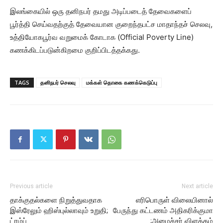
இலங்கையில் ஒரு தனிநபர் தமது அடிப்படைத் தேவைகளைப்
பூர்த்தி செய்வதற்குத் தேவையான குறைந்தபட்ச மாதாந்தச் செலவு,
உத்தியோகபூர்வ வறுமைக் கோடாக (Official Poverty Line)
கணக்கிடப்படுன்கிறமை குறிப்பிடத்தக்கது.
TAGS
தனிநபர் செலவு
மக்கள் தொகை கணக்கெடுப்பு
Previous article
Next article
தாக்குதல்களை நிறுத்துவதாக
எரிபொருள் விலையினால்
இஸ்ரேலும் ஹிஸ்புல்லாவும் உறுதி;
பேருந்து கட்டணம் அதிகரிக்குமா
ட்ரம்ப்
;அமைச்சர் விளக்கம்