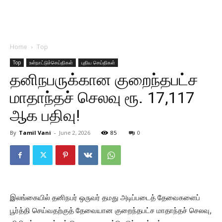
Home
Top
Top
உள்நாட்டுச்செய்திகள்
புதிய செய்திகள்
தனிநபருக்கான குறைந்தபட்ச
மாதாந்தச் செலவு ரூ. 17,117
ஆக பதிவு!
By
Tamil Vani
-
June 2, 2026
85
0
இலங்கையில் தனிநபர் ஒருவர் தமது அடிப்படைத் தேவைகளைப்
பூர்த்தி செய்வதற்குத் தேவையான குறைந்தபட்ச மாதாந்தச் செலவு,