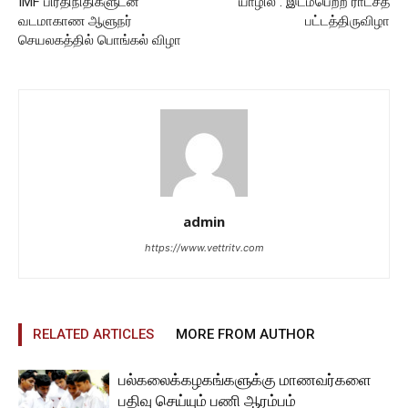
IMF பிரதிநிதிகளுடன்
யாழில் . இடம்பெற்ற ராட்சத
வடமாகாண ஆளுநர்
பட்டத்திருவிழா
செயலகத்தில் பொங்கல் விழா
admin
https://www.vettritv.com
RELATED ARTICLES
MORE FROM AUTHOR
பல்கலைக்கழகங்களுக்கு மாணவர்களை
பதிவு செய்யும் பணி ஆரம்பம்