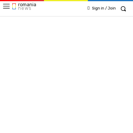
romania
news
Sign in / Join