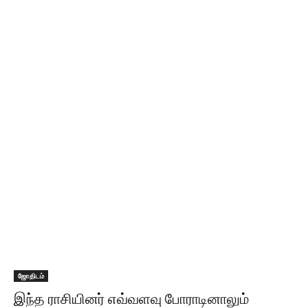
ஜோதிடம்
இந்த ராசியினர் எவ்வளவு போராடினாலும்