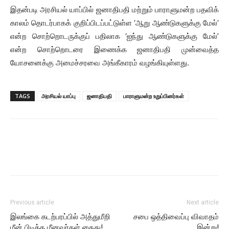
இதன்படி அரசியல் யாப்பில் ஜனாதிபதி மற்றும் பாராளுமன்ற பதவிக்
காலம் தொடர்பாகக் குறிப்பிடப்பட்டுள்ள ‘ஆறு ஆண்டுகளுக்கு மேல்’
என்ற சொற்றொடருக்குப் பதிலாக ‘ஐந்து ஆண்டுகளுக்கு மேல்’
என்ற சொற்றொடரை இணைக்க ஜனாதிபதி முன்வைத்த
யோசனைக்கு அமைச்சரவை அங்கீகாரம் வழங்கியுள்ளது.
TAGS
அரசியல் யாப்பு
ஜனாதிபதி
பாராளுமன்ற உறுப்பினர்கள்
Previous article
Next article
இலங்கை கடற்பரப்பில் அத்துமீறி
சபை ஒத்திவைப்பு விவாதம்
மீன் பிடித்த மீனவர்கள் கைது!
இன்று!