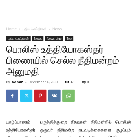
Home
புதிய செய்திகள்
News
புதிய செய்திகள்
News
News Line
Top
பொலிஸ் உத்தியோகஸ்தர்
பிணையில் செல்ல நீதிமன்றம்
அனுமதி
By
admin
-
December 6, 2023
45
0
யாழ்ப்பாணம் – பருத்தித்துறை நீதவான் நீதிமன்றில் பொலிஸ்
உத்தியோகஸ்தர் ஒருவர் நீதிமன்ற நடவடிக்கைகளை குழப்பும்