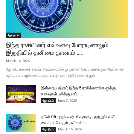
ஜோதிடம்
இந்த ராசியினர் எவ்வளவு போராடினாலும்
இறுதியில் தனிமை தானாம்…...
March 16, 2026
ஜோதிட சாஸ்திரத்தின் அடிப்படையில் ஒருவரின் பிறப்பு ராசிக்கும் அவர்களின்
எதிர்கால வாழ்க்கை, காதல் வாழ்க்கை, நிதி நிலை மற்றும்...
இன்றைய தினம் இந்த 5 ராசிக்காரங்களுக்கு
கனவுகள் பலிக்குமாம்.....
June 3, 2025
ஜோதிடம்
ஜூன் 05 முதல் கஷ்டங்களுக்கு முற்றுப்புள்ளி
வைக்கப்போகும் ராசிகள்-...
March 16, 2026
ஜோதிடம்