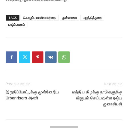
TAGS
கொழும்பு மாளிகாவத்தை
துன்னாலை
பருத்தித்துறை
யாழ்ப்பாணம்
Previous article
Next article
இறுதிப்போட்டிக்கு முன்னேறிய
மத்திய கிழக்கு நாடுகளுக்கு
Urbanrisers அணி
விஜயம் செய்யவுள்ள ரஷ்ய
ஜனாதிபதி