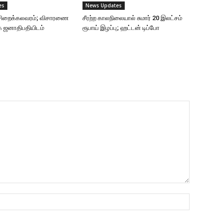
es
News Updates
ு சிறைக்கலவரம்; விசாரணை
சீரற்ற காலநிலையால் சுமார் 20 இலட்சம்
ை ஜனாதிபதியிடம்
ரூபாய் இழப்பு; ஹட்டன் டிப்போ