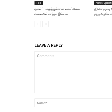
Top
News Updat
ஓகஸ்ட் மாதத்துக்கான லாஃப் கேஸ்
நீர்கொழும்ப
விலையில் மாற்றம் இல்லை
குழு அறிக்க
LEAVE A REPLY