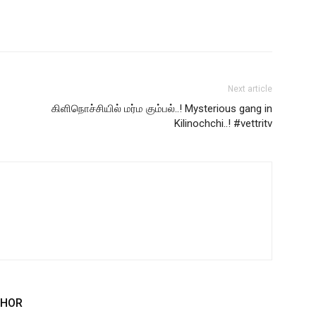
Next article
கிளிநொச்சியில் மர்ம கும்பல்..! Mysterious gang in
Kilinochchi..! #vettritv
THOR