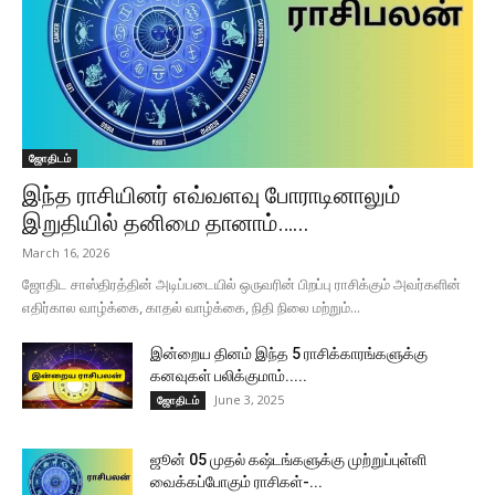
ஜோதிடம்
இந்த ராசியினர் எவ்வளவு போராடினாலும்
இறுதியில் தனிமை தானாம்…...
March 16, 2026
ஜோதிட சாஸ்திரத்தின் அடிப்படையில் ஒருவரின் பிறப்பு ராசிக்கும் அவர்களின்
எதிர்கால வாழ்க்கை, காதல் வாழ்க்கை, நிதி நிலை மற்றும்...
இன்றைய தினம் இந்த 5 ராசிக்காரங்களுக்கு
கனவுகள் பலிக்குமாம்.....
June 3, 2025
ஜோதிடம்
ஜூன் 05 முதல் கஷ்டங்களுக்கு முற்றுப்புள்ளி
வைக்கப்போகும் ராசிகள்-...