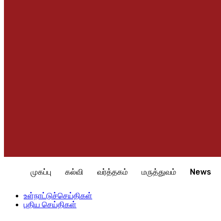
முகப்பு
கல்வி
வர்த்தகம்
மருத்துவம்
News
Home
உள்நாட்டுச்செய்திகள்
வடக்கின் உயர் பொருளாதார திறனை வடக
உள்நாட்டுச்செய்திகள்
புதிய செய்திகள்