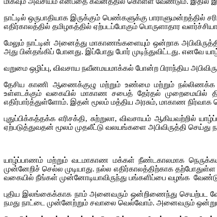
மிகவும் அவசியம் என்பதை கவனத்தில் கொள்ள வேண்டும். இதில் இன
நாட்டில் ஒருபாதியாக இருக்கும் பெண்களுக்கு பாராளுமன்றத்தில் ச
எதிர்காலத்தில் தமிழகத்தில் ஏற்படப்போகும் பொருளாதார வளர்ச்சியால
மேலும் நாட்டின் அனைத்து மாகாணங்களையும் ஒன்றாக அபிவிருத்தி 
அது பின்தங்கிப் போனது. இப்போது போர் முடிந்துவிட்டது. எனவே 
வறுமை ஒழிப்பு, விவசாய நவீனமயமாக்கல் போன்ற பிராந்திய அபிவ
தேசிய காணி ஆணைக்குழு மற்றும் உண்மை மற்றும் நல்லிணக்க ஆ
உள்ளடக்கும் வகையில் மாகாண சபைத் தேர்தல் முறைமையில் திரு
எதிர்பார்த்துள்ளோம். இதன் மூலம் மத்திய அரசும், மாகாண நிர்வா
புதுப்பிக்கத்தக்க எரிசக்தி, சுற்றுலா, விவசாயம் ஆகியவற்றி
ஏற்படுத்துவதன் மூலம் முதலீட்டு வலயங்களை அபிவிருத்தி செய்து நா
யாழ்ப்பாணம் மற்றும் வடமாகாண மக்கள் நீண்டகாலமாக நெருக்க
முன்னேறிச் செல்ல முடியாது. நல்ல எதிர்காலத்திற்காக தற்போதுள்ள
வகையில் நீங்கள் முன்னோடியாவிருந்து பங்களிப்பை வழங்க வேண்டு
புதிய இலங்கைக்காக நாம் அனைவரும் ஒன்றிணைந்து செயற்பட வேண
நமது நாட்டை முன்னேற்றும் சவாலை வெல்வோம். அனைவரும் ஒன்றுபட