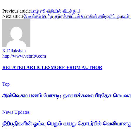
Previous article
யாழ் ஏ9 வீதியில் விபத்து..!
Next article
இலஞ்சம் பெற்ற குற்றச்சாட்டில் பொலிஸ் சார்ஜன்ட் ஒருவ
K Dilakshan
http://www.vettritv.com
RELATED ARTICLES
MORE FROM AUTHOR
Top
அஸ்வெசும பணம் மோசடி; தலவாக்கலை பிரதேச செயலக அ
News Updates
நீதிபதிகளின் ஓய்வு பெறும் வயது தொடர்பில் வெளியான