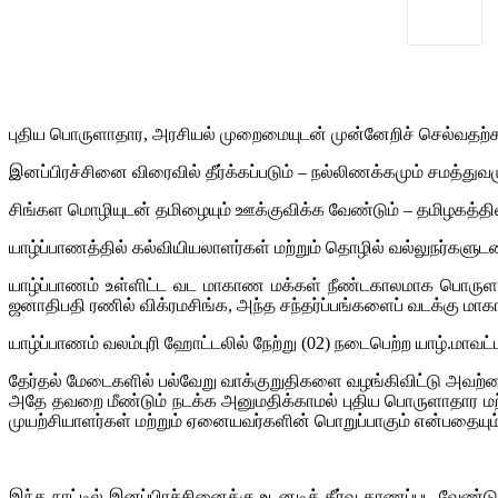
புதிய பொருளாதார, அரசியல் முறைமையுடன் முன்னேறிச் செல்வதற்க
இனப்பிரச்சினை விரைவில் தீர்க்கப்படும் – நல்லிணக்கமும் சமத்து
சிங்கள மொழியுடன் தமிழையும் ஊக்குவிக்க வேண்டும் – தமிழகத்தில்
யாழ்ப்பாணத்தில் கல்வியியலாளர்கள் மற்றும் தொழில் வல்லுநர்களுடன
யாழ்ப்பாணம் உள்ளிட்ட வட மாகாண மக்கள் நீண்டகாலமாக பொருளாத
ஜனாதிபதி ரணில் விக்ரமசிங்க, அந்த சந்தர்ப்பங்களைப் வடக்கு மாகா
யாழ்ப்பாணம் வலம்புரி ஹோட்டலில் நேற்று (02) நடைபெற்ற யாழ்.மாவ
தேர்தல் மேடைகளில் பல்வேறு வாக்குறுதிகளை வழங்கிவிட்டு அவற்றை 
அதே தவறை மீண்டும் நடக்க அனுமதிக்காமல் புதிய பொருளாதார மற்ற
முயற்சியாளர்கள் மற்றும் ஏனையவர்களின் பொறுப்பாகும் என்பதையும் 
இந்த நாட்டில் இனப்பிரச்சினைக்கு உடனடித் தீர்வு காணப்பட வேண