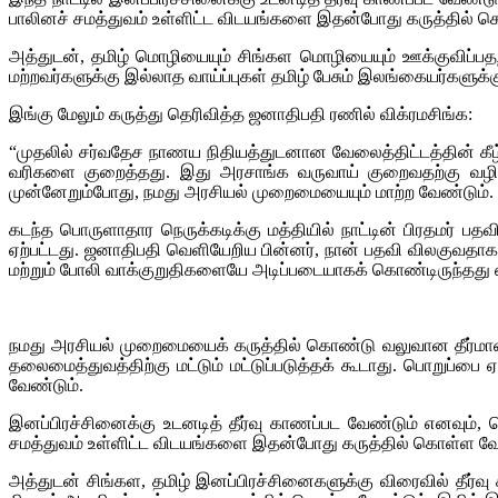
பாலினச் சமத்துவம் உள்ளிட்ட விடயங்களை இதன்போது கருத்தில் கொ
அத்துடன், தமிழ் மொழியையும் சிங்கள மொழியையும் ஊக்குவிப்பதற்கா
மற்றவர்களுக்கு இல்லாத வாய்ப்புகள் தமிழ் பேசும் இலங்கையர்களுக்க
இங்கு மேலும் கருத்து தெரிவித்த ஜனாதிபதி ரணில் விக்ரமசிங்க:
“முதலில் சர்வதேச நாணய நிதியத்துடனான வேலைத்திட்டத்தின் கீழ் 
வரிகளை குறைத்தது. இது அரசாங்க வருவாய் குறைவதற்கு வழிவகு
முன்னேறும்போது, நமது அரசியல் முறைமையையும் மாற்ற வேண்டும்.
கடந்த பொருளாதார நெருக்கடிக்கு மத்தியில் நாட்டின் பிரதமர் ப
ஏற்பட்டது. ஜனாதிபதி வெளியேறிய பின்னர், நான் பதவி விலகுவதாக
மற்றும் போலி வாக்குறுதிகளையே அடிப்படையாகக் கொண்டிருந்தது என
நமது அரசியல் முறைமையைக் கருத்தில் கொண்டு வலுவான தீர்மான
தலைமைத்துவத்திற்கு மட்டும் மட்டுப்படுத்தக் கூடாது. பொறுப
வேண்டும்.
இனப்பிரச்சினைக்கு உடனடித் தீர்வு காணப்பட வேண்டும் எனவும்
சமத்துவம் உள்ளிட்ட விடயங்களை இதன்போது கருத்தில் கொள்ள வேண
அத்துடன் சிங்கள, தமிழ் இனப்பிரச்சினைகளுக்கு விரைவில் தீர