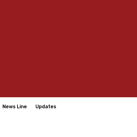
News Line
Updates
்கினதும் நாட்டினதும் அபிவிருத்திக்காக பயன்படுத்திக்கொள்வோம்.