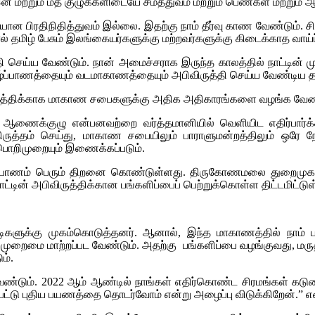
 மற்றும் மத குழுக்களிடையே சமத்துவம் மற்றும் பெண்கள் மற்றும்
ரியான பிரதிநிதித்துவம் இல்லை. இதற்கு நாம் தீர்வு காண வேண்டும்.
் தமிழ் பேசும் இலங்கையர்களுக்கு மற்றவர்களுக்கு கிடைக்காத வாய்ப்
செய்ய வேண்டும். நான் அமைச்சராக இருந்த காலத்தில் நாட்டின் மு
யாழ்ப்பாணத்தையும் வடமாகாணத்தையும் அபிவிருத்தி செய்ய வேண்டிய 
ிருத்திக்காக மாகாண சபைகளுக்கு அதிக அதிகாரங்களை வழங்க வேண்
ணைக்குழு என்பனவற்றை வர்த்தமானியில் வெளியிட எதிர்பார்க்க
த்தம் செய்து, மாகாண சபையிலும் பாராளுமன்றத்திலும் ஒரே நேர
க பொறிமுறையும் இணைக்கப்படும்.
ல் யாழ்ப்பாணம் பெரும் திறனை கொண்டுள்ளது. திருகோணமலை துறைம
ட்டின் அபிவிருத்திக்கான பங்களிப்பைப் பெற்றுக்கொள்ள திட்டமிட்டு
டிகளுக்கு முகம்கொடுத்தனர். ஆனால், இந்த மாகாணத்தில் நாம
 முறைமை மாற்றப்பட வேண்டும். அதற்கு பங்களிப்பை வழங்குவது, மருத
ம்.
்டும். 2022 ஆம் ஆண்டில் நாங்கள் எதிர்கொண்ட சிரமங்கள் கடு
்டு புதிய பயணத்தை தொடர்வோம் என்று அழைப்பு விடுக்கிறேன்.” என