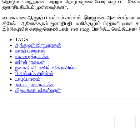
தொழில் வல்லுநர்கள் மற்றும் தொழில்முனைவோர் எழுப்பிய கே
ஜனாதிபதியிடம் முன்வைத்தனர்.
வடமாகாண ஆளுநர் பி.எஸ்.எம்.சார்ள்ஸ், இராஜாங்க அமைச்சர்களான 
சிரேஷ்ட ஆலோசகரும் ஜனாதிபதி பணிக்குழாம் பிரதானியுமான சா
இந்நிகழ்வில் கலந்துகொண்டனர். என எமது பிராந்திய செய்தியாளர் த
TAGS
அங்கஜன் இராமநாதன்
காதர் மஸ்தான்
சாகல ரத்நாயக்க
சுரேன் ராகவன்
ஜனாதிபதி ரணில் விக்ரமசிங்க
பி.எஸ்.எம். சார்ள்ஸ்
யாழ்ப்பாணம்
ரவி கருணாநாயக்க
விஜயகலா மகேஸ்வரன்