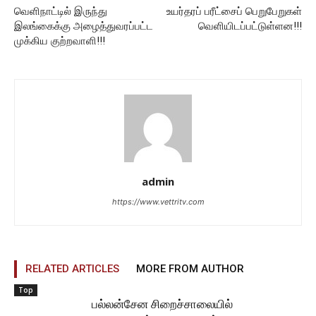
வெளிநாட்டில் இருந்து
உயர்தரப் பரீட்சைப் பெறுபேறுகள்
இலங்கைக்கு அழைத்துவரப்பட்ட
வெளியிடப்பட்டுள்ளன!!!
முக்கிய குற்றவாளி!!!
admin
https://www.vettritv.com
RELATED ARTICLES
MORE FROM AUTHOR
Top
பல்லன்சேன சிறைச்சாலையில்