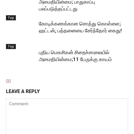
அமைதியின்மை; பாதுகாப்பு
பலப்படுத்தப்பட்டது
Top
கோடிக்கணக்கான சொத்து கொள்ளை;
ஹட்டன், பத்தனையை சேர்ந்தோர் கைது!
Top
புதிய மெகசிகன் சிறைச்சாலையில்
அமைதியின்மை;11 பேருக்கு காயம்
LEAVE A REPLY