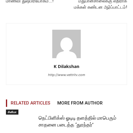
மாணவி துஷ்பிரயோகம்….!
மதுபானசாலைக்கு எதிராக
மக்கள் கண்டன ஆர்ப்பாட்டம்!
K Dilakshan
http://www.vettritv.com
RELATED ARTICLES
MORE FROM AUTHOR
சினிமா
நெட்பிளிக்ஸ் ஓடிடி தளத்தில் மாபெரும்
சாதனை படைத்த ‘துரந்தர்’