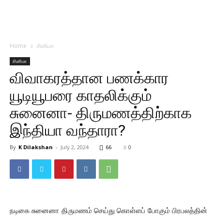
Home
சினிமா
சினிமா
விவாகரத்தான பணக்கார
யூடியூபரை காதலிக்கும்
சுனைனா- திருமணத்திற்காக
இந்தியா வந்தாரா?
By
K Dilakshan
-
July 2, 2024
66
0
நடிகை சுனைனா திருமணம் செய்து கொள்ளப் போகும் பிரபலத்தின்