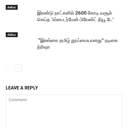
சினிமா
இரண்டு நாட்களில் 2600 கோடி வசூல்
செய்த ‘ஸ்பைடர்மேன் பிரேண்ட் நியூ டே’
சினிமா
“இலங்கை தமிழ் தூய்மையானது” நடிகை
த்ரிஷா
LEAVE A REPLY