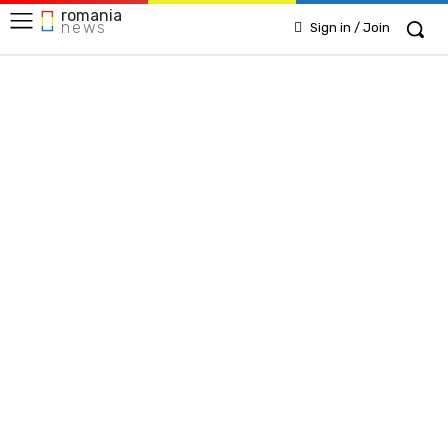
romania
news
Sign in / Join