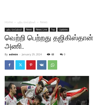
Home
புதிய செய்திகள்
News
புதிய செய்திகள்
News
News Line
Top
Updates
வெற்றி பெற்றது தஜிகிஸ்தான்
அணி.
By
admin
-
January 29, 2024
68
0