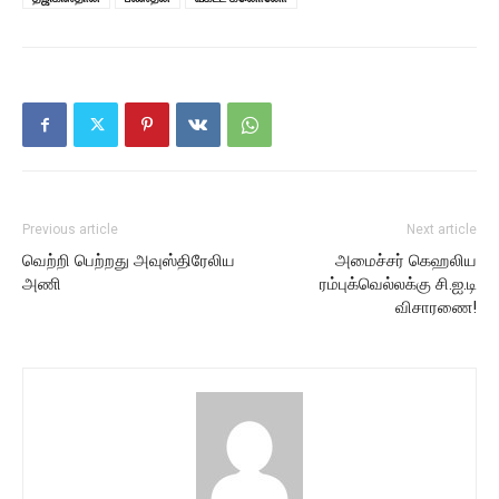
Previous article
Next article
வெற்றி பெற்றது அவுஸ்திரேலிய
அமைச்சர் கெஹலிய
அணி
ரம்புக்வெல்லக்கு சி.ஐ.டி
விசாரணை!