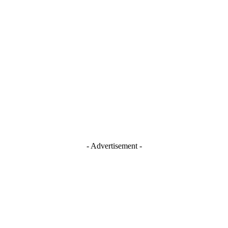
Stay Connected
Blogger
Facebook
Instagram
TikTok
Youtube
- Advertisement -