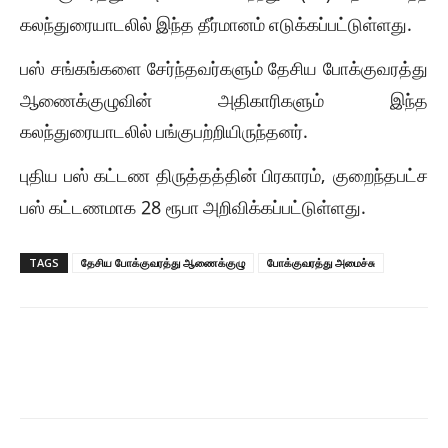
கலந்துரையாடலில்
இந்த
தீர்மானம்
எடுக்கப்பட்டுள்ளது
.
பஸ்
சங்கங்களை
சேர்ந்தவர்களும்
தேசிய
போக்குவரத்து
ஆ
ணைக்குழுவின்
அதிகாரிகளும்
இந்த
கலந்துரையாடலில்
பங்குபற்றியிருந்தனர்
.
புதிய
பஸ்
கட்டண
திருத்தத்தின்
பிரகாரம்
,
குறைந்தபட்ச
பஸ்
கட்டணமாக
28
ரூபா
அறிவிக்கப்பட்டுள்ளது
.
TAGS
தேசிய போக்குவரத்து ஆ​​ணைக்குழு
போக்குவரத்து அமைச்சு