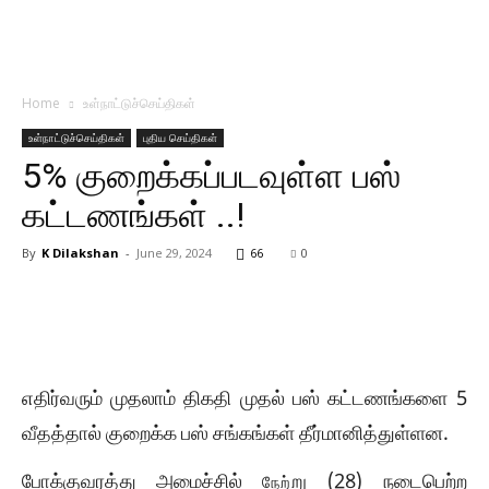
Home
உள்நாட்டுச்செய்திகள்
உள்நாட்டுச்செய்திகள்
புதிய செய்திகள்
5% குறைக்கப்படவுள்ள பஸ்
கட்டணங்கள் ..!
By
K Dilakshan
-
June 29, 2024
66
0
எதிர்வரும்
முதலாம்
திகதி
முதல்
பஸ்
கட்டணங்களை
5
வீதத்தால்
குறைக்க
பஸ்
சங்கங்கள்
தீர்மானித்துள்ளன
.
போக்குவரத்து
அமைச்சில்
று
(28)
நடைபெற்ற
நேற்