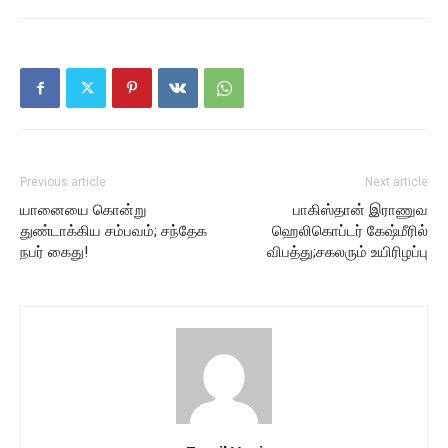
Previous article
Next article
யானையை கொன்று
பாகிஸ்தான் இராணுவ
துண்டாக்கிய சம்பவம்; சந்தேக
ஹெலிகொப்டர் கேஷ்மீரில்
நபர் கைது!
விபத்து;சகலரும் உயிரிழப்பு