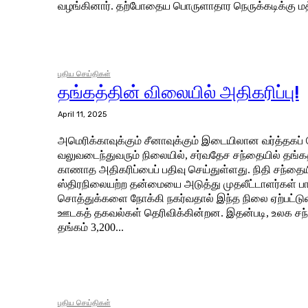
வழங்கினார். தற்போதைய பொருளாதார நெருக்கடிக்கு மத்த
புதிய செய்திகள்
தங்கத்தின் விலையில் அதிகரிப்பு!
April 11, 2025
அமெரிக்காவுக்கும் சீனாவுக்கும் இடையிலான வர்த்தகப் 
வலுவடைந்துவரும் நிலையில், சர்வதேச சந்தையில் தங்க
காணாத அதிகரிப்பைப் பதிவு செய்துள்ளது. நிதி சந்தையில் ஏற்பட்டுள்ள
ஸ்திரநிலையற்ற தன்மையை அடுத்து முதலீட்டாளர்கள் ப
சொத்துக்களை நோக்கி நகர்வதால் இந்த நிலை ஏற்பட்ட
ஊடகத் தகவல்கள் தெரிவிக்கின்றன. இதன்படி, உலக சந்தையில் ஒரு பவுண்ஸ்
தங்கம் 3,200...
புதிய செய்திகள்