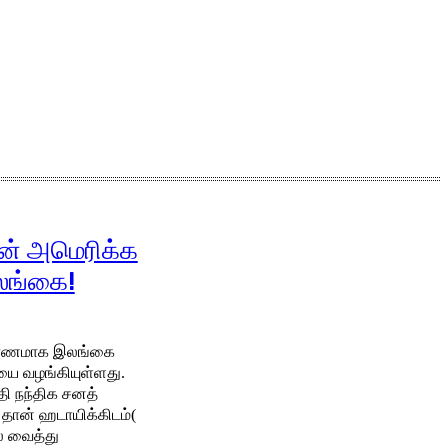
யன் அமெரிக்க
லங்கை!
நிவாரணமாக இலங்கை
யை வழங்கியுள்ளது.
 நந்திக சனத்
 தான் ஹடாயிக்கிடம்(
ல் வைத்து