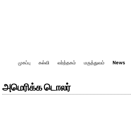
முகப்பு
கல்வி
வர்த்தகம்
மருத்துவம்
News
அமெரிக்க டொலர்