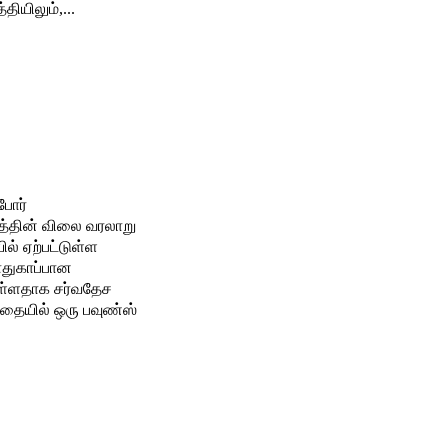
ியிலும்,...
போர்
த்தின் விலை வரலாறு
ாதுகாப்பான
ுள்ளதாக சர்வதேச