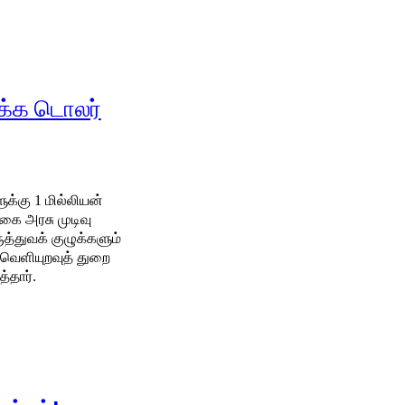
ிக்க டொலர்
ுக்கு 1 மில்லியன்
ை அரசு முடிவு
 வெளியுறவுத் துறை
துணை அமைச்சர் அருண் ஹேமச்சந்திரா மேலும் தெரிவித்தார்.