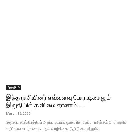
ஜோதிடம்
இந்த ராசியினர் எவ்வளவு போராடினாலும்
இறுதியில் தனிமை தானாம்…...
March 16, 2026
ஜோதிட சாஸ்திரத்தின் அடிப்படையில் ஒருவரின் பிறப்பு ராசிக்கும் அவர்களின்
எதிர்கால வாழ்க்கை, காதல் வாழ்க்கை, நிதி நிலை மற்றும்...