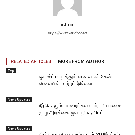
admin
https://www.vettritv.com
RELATED ARTICLES
MORE FROM AUTHOR
Top
ஓகஸ்ட் மாதத்துக்கான லாஃப் கேஸ்
விலையில் மாற்றம் இல்லை
News Updates
நீர்கொழும்பு சிறைக்கலவரம்; விசாரணை
குழு அறிக்கை ஜனாதிபதியிடம்
News Updates
சீரற்ற காலநிலையால் சுமார் 20 இலட்சம்