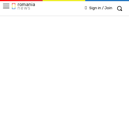
romania
news
Sign in / Join