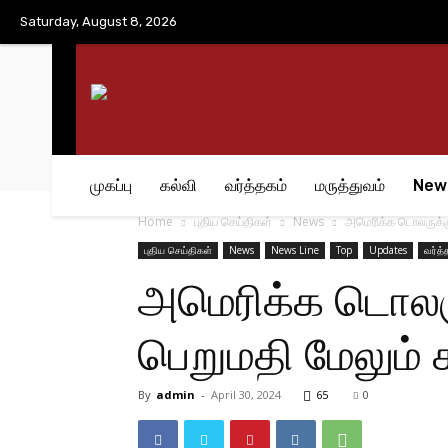
No menu items!
Saturday, August 8, 2026
முகப்பு
கல்வி
வர்த்தகம்
மருத்துவம்
New
Home
புதிய செய்திகள்
News
அமெரிக்க டொலருக்கு
புதிய செய்திகள்
News
News Line
Top
Updates
வர்த்
அமெரிக்க டொலர
பெறுமதி மேலும் ச
By
admin
-
April 30, 2024
65
0