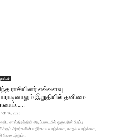
ோதிடம்
ந்த ராசியினர் எவ்வளவு
ோராடினாலும் இறுதியில் தனிமை
ானாம்…...
rch 16, 2026
திட சாஸ்திரத்தின் அடிப்படையில் ஒருவரின் பிறப்பு
சிக்கும் அவர்களின் எதிர்கால வாழ்க்கை, காதல் வாழ்க்கை,
தி நிலை மற்றும்...