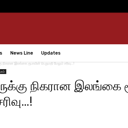
s
News Line
Updates
 நிகரான இலங்கை ரூபாவின் பெறுமதி மேலும் சரிவு…!
தகம்
ுக்கு நிகரான இலங்கை ர
ரிவு…!