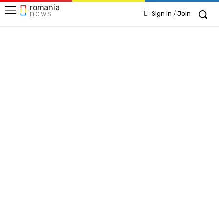
romania
news
Sign in / Join