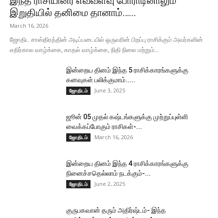
இந்த ராசியினர் எவ்வளவு போராடினாலும்
இறுதியில் தனிமை தானாம்…...
March 16, 2026
ஜோதிட சாஸ்திரத்தின் அடிப்படையில் ஒருவரின் பிறப்பு ராசிக்கும் அவர்களின்
எதிர்கால வாழ்க்கை, காதல் வாழ்க்கை, நிதி நிலை மற்றும்...
இன்றைய தினம் இந்த 5 ராசிக்காரங்களுக்கு
கனவுகள் பலிக்குமாம்.....
June 3, 2025
ஜோதிடம்
ஜூன் 05 முதல் கஷ்டங்களுக்கு முற்றுப்புள்ளி
வைக்கப்போகும் ராசிகள்-...
March 16, 2026
ஜோதிடம்
இன்றைய தினம் இந்த 4 ராசிக்காரங்களுக்கு
நினைச்சதெல்லாம் நடக்கும்-...
June 2, 2025
ஜோதிடம்
குருபகவான் தரும் அதிர்ஷ்டம்- இந்த