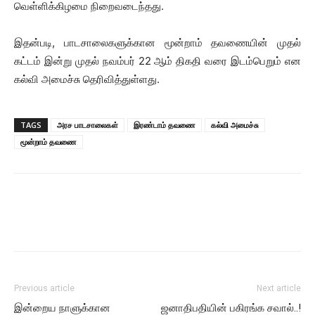
வெள்ளிக்கிழமை நிறைவடைந்தது.
இதன்படி, பாடசாலைகளுக்கான மூன்றாம் தவணையின் முதல்
கட்டம் இன்று முதல் நவம்பர் 22 ஆம் திகதி வரை இடம்பெறும் என
கல்வி அமைச்சு தெரிவித்துள்ளது.
TAGS
அரச பாடசாலைகள்
இரண்டாம் தவணை
கல்வி அமைச்சு
மூன்றாம் தவணை
Previous article
Next article
இன்றைய நாளுக்கான
ஜனாதிபதியின் பகிரங்க சவால்..!