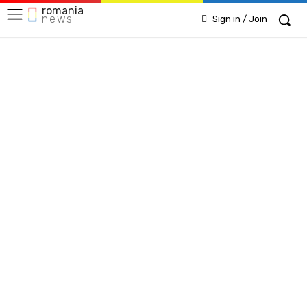
romania
news
Sign in / Join