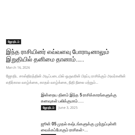
ஜோதிடம்
இந்த ராசியினர் எவ்வளவு போராடினாலும்
இறுதியில் தனிமை தானாம்…...
March 16, 2026
ஜோதிட சாஸ்திரத்தின் அடிப்படையில் ஒருவரின் பிறப்பு ராசிக்கும் அவர்களின்
எதிர்கால வாழ்க்கை, காதல் வாழ்க்கை, நிதி நிலை மற்றும்...
இன்றைய தினம் இந்த 5 ராசிக்காரங்களுக்கு
கனவுகள் பலிக்குமாம்.....
June 3, 2025
ஜோதிடம்
ஜூன் 05 முதல் கஷ்டங்களுக்கு முற்றுப்புள்ளி
வைக்கப்போகும் ராசிகள்-...