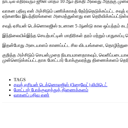
நாட்டில் எதிர்வரும் ஜூன் மாதம் 10 ஆம் திகதி அல்லது அதற்கு மு
வாகன பதிவு என் அச்சிடும் பணிக்காகத் தேர்ந்தெடுக்கப்பட்ட சவ
ஏற்கனவே இயந்திரங்களை அமைத்துள்ளது என தெரிவிக்கப்பட்டுள்
சவுத் ஏசியன் டெக்னொலஜிஸ் உடனான 5 ஆண்டு கால ஒப்பந்தம் கடந்த ம
இந்நிலையில்இந்த செயற்பாட்டின் மாதிரிகள் தரம் மற்றும் பாதுகா
இதன்போது அடையாளம் காணப்பட்ட சில விடயங்களை, தொழிற்துறை தொழ
குறித்த அச்சிடும் செயன்முறை நியாயமானதாகவும், வெளிப்படையானத
முன்னெடுக்கப்பட்டதாக மோட்டார் போக்குவரத்து திணைக்களம் தெரி
TAGS
சவுத் ஏசியன் டெக்னொலஜிஸ் (பிரைவேட்) லிமிடெட்
மோட்டார் போக்குவரத்துத் திணைக்களம்
வாகனப் பதிவு எண்