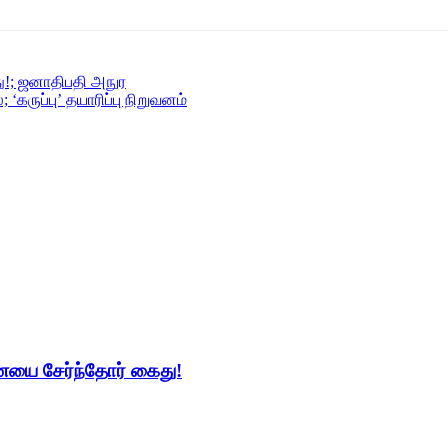
!; ஜனாதிபதி அநுர
ருப்பு’ தயாரிப்பு நிறுவனம்
யை சேர்ந்தோர் கைது!