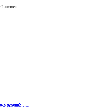
e I comment.
ிமை தானாம்…...