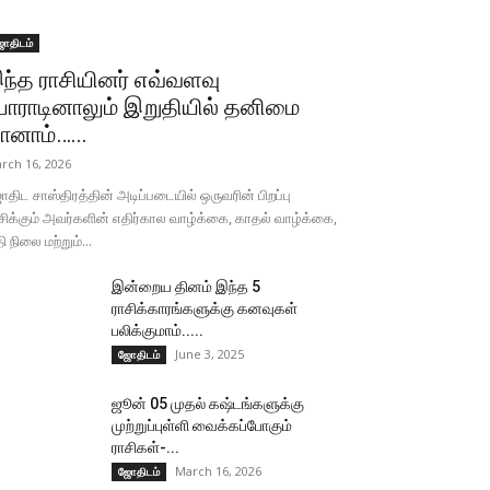
ோதிடம்
ந்த ராசியினர் எவ்வளவு
ோராடினாலும் இறுதியில் தனிமை
ானாம்…...
rch 16, 2026
திட சாஸ்திரத்தின் அடிப்படையில் ஒருவரின் பிறப்பு
சிக்கும் அவர்களின் எதிர்கால வாழ்க்கை, காதல் வாழ்க்கை,
தி நிலை மற்றும்...
இன்றைய தினம் இந்த 5
ராசிக்காரங்களுக்கு கனவுகள்
பலிக்குமாம்.....
June 3, 2025
ஜோதிடம்
ஜூன் 05 முதல் கஷ்டங்களுக்கு
முற்றுப்புள்ளி வைக்கப்போகும்
ராசிகள்-...
March 16, 2026
ஜோதிடம்