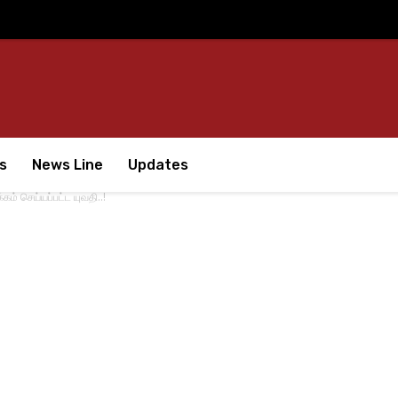
s
News Line
Updates
ம் செய்யப்பட்ட யுவதி..!