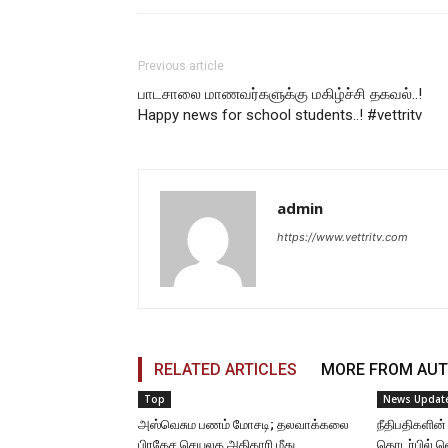
Previous article
பாடசாலை மாணவர்களுக்கு மகிழ்ச்சி தகவல்..!
Happy news for school students..! #vettritv
admin
https://www.vettritv.com
RELATED ARTICLES
MORE FROM AU
Top
News Updat
அஸ்வெசும பணம் மோசடி; தலவாக்கலை
நீதிபதிகளின்
பிரதேச செயலக அதிகாரி மீது
தொடர்பில் 