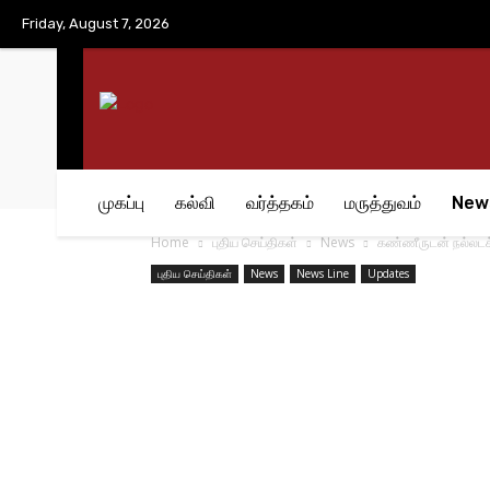
No menu items!
Friday, August 7, 2026
முகப்பு
கல்வி
வர்த்தகம்
மருத்துவம்
New
Home
புதிய செய்திகள்
News
கண்ணீருடன் நல்லடக்க
புதிய செய்திகள்
News
News Line
Updates