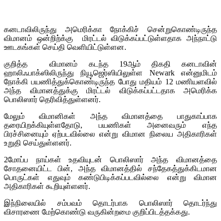
கனடாவிலிருந்து அமெரிக்கா நோக்கிச் சென்றுகொண்டிருந்த
விமானம் ஒன்றிற்க்கு மிரட்டல் விடுக்கப்பட்டுள்ளதாக அந்நாட்டு
ஊடகங்கள் செய்தி வெளியிட்டுள்ளன.
குறித்த விமானம் கடந்த 19ஆம் திகதி கனடாவின்
ஹாலிஃபாக்ஸிலிருந்து நியூஜெர்ஸியிலுள்ள Newark என்னுமிடம்
நோக்கி பயணித்துக்கொண்டிருந்த போது மதியம் 12 மணியளவில்
அந்த விமானத்துக்கு மிரட்டல் விடுக்கப்பட்டதாக அமெரிக்க
பொலிஸார் தெரிவித்துள்ளனர்.
மேலும் விமானிகள் அந்த விமானத்தை பாதுகாப்பாக
தரையிறக்கியுள்ளதோடு, பயணிகள் அனைவரும் எந்த
பிரச்சினையும் ஏற்படவில்லை என்று விமான நிலைய அதிகாரிகள்
உறுதி செய்துள்ளனர்.
2மோப்ப நாய்கள் உதவியுடன் பொலிஸார் அந்த விமானத்தை
சோதனையிட்ட பின், அந்த விமானத்தில் சந்தேகத்துக்கிடமான
பொருட்கள் எதுவும் கண்டுபிடிக்கப்படவில்லை என்று விமான
அதிகாரிகள் கூறியுள்ளனர்.
இந்நிலையில் சம்பவம் தொடர்பாக பொலிஸார் தொடர்ந்து
விசாரணை மேற்கொண்டு வருகின்றமை குறிப்பிடத்தக்கது.