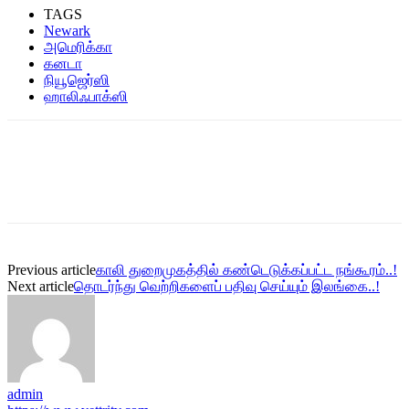
TAGS
Newark
அமெரிக்கா
கனடா
நியூஜெர்ஸி
ஹாலிஃபாக்ஸி
Previous article
காலி துறைமுகத்தில் கண்டெடுக்கப்பட்ட நங்கூரம்..!
Next article
தொடர்ந்து வெற்றிகளைப் பதிவு செய்யும் இலங்கை..!
admin