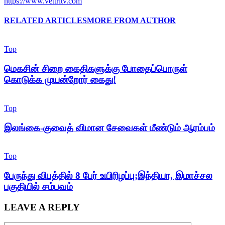
https://www.vettritv.com
RELATED ARTICLES
MORE FROM AUTHOR
Top
மெகசின் சிறை கைதிகளுக்கு போதைப்பொருள்
கொடுக்க முயன்றோர் கைது!
Top
இலங்கை-குவைத் விமான சேவைகள் மீண்டும் ஆரம்பம்
Top
பேருந்து விபத்தில் 8 பேர் உயிரிழப்பு;இந்தியா, இமாச்சல
பகுதியில் சம்பவம்
LEAVE A REPLY