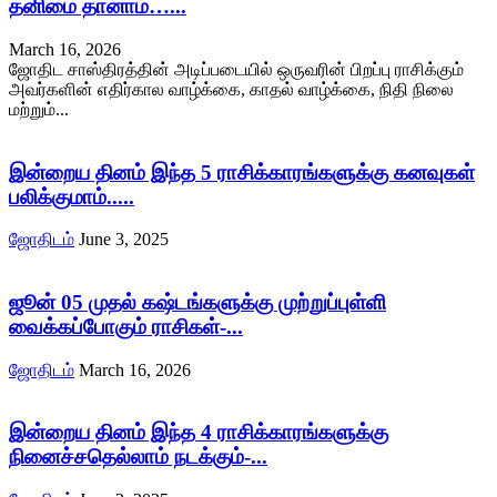
தனிமை தானாம்…...
March 16, 2026
ஜோதிட சாஸ்திரத்தின் அடிப்படையில் ஒருவரின் பிறப்பு ராசிக்கும்
அவர்களின் எதிர்கால வாழ்க்கை, காதல் வாழ்க்கை, நிதி நிலை
மற்றும்...
இன்றைய தினம் இந்த 5 ராசிக்காரங்களுக்கு கனவுகள்
பலிக்குமாம்.....
ஜோதிடம்
June 3, 2025
ஜூன் 05 முதல் கஷ்டங்களுக்கு முற்றுப்புள்ளி
வைக்கப்போகும் ராசிகள்-...
ஜோதிடம்
March 16, 2026
இன்றைய தினம் இந்த 4 ராசிக்காரங்களுக்கு
நினைச்சதெல்லாம் நடக்கும்-...