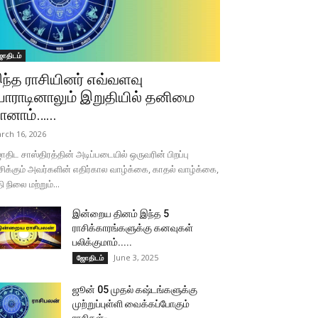
ோதிடம்
ந்த ராசியினர் எவ்வளவு
ோராடினாலும் இறுதியில் தனிமை
ானாம்…...
rch 16, 2026
திட சாஸ்திரத்தின் அடிப்படையில் ஒருவரின் பிறப்பு
சிக்கும் அவர்களின் எதிர்கால வாழ்க்கை, காதல் வாழ்க்கை,
தி நிலை மற்றும்...
இன்றைய தினம் இந்த 5
ராசிக்காரங்களுக்கு கனவுகள்
பலிக்குமாம்.....
June 3, 2025
ஜோதிடம்
ஜூன் 05 முதல் கஷ்டங்களுக்கு
முற்றுப்புள்ளி வைக்கப்போகும்