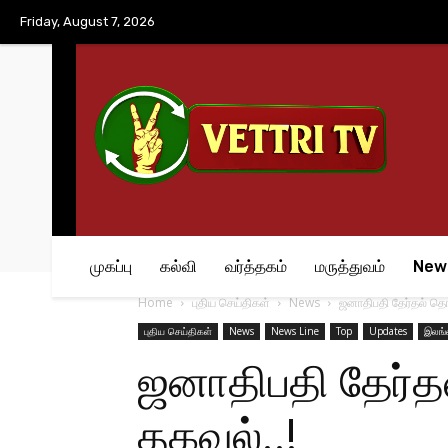
No menu items!
Friday, August 7, 2026
முகப்பு
கல்வி
வர்த்தகம்
மருத்துவம்
New
Home
புதிய செய்திகள்
News
ஜனாதிபதி தேர்தல் தொட
புதிய செய்திகள்
News
News Line
Top
Updates
இலங்
ஜனாதிபதி தேர்தல
தகவல்..!