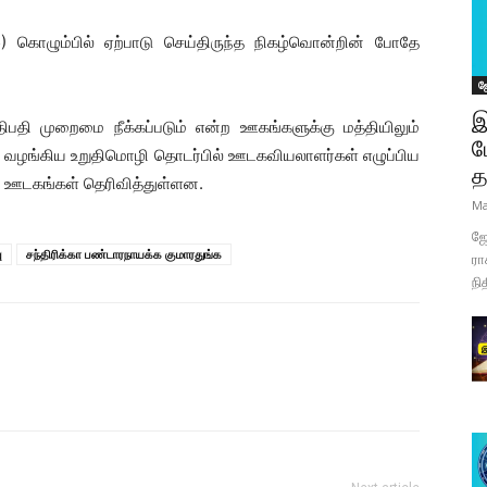
) கொழும்பில் ஏற்பாடு செய்திருந்த நிகழ்வொன்றின் போதே
ஜ
இ
ி முறைமை நீக்கப்படும் என்ற ஊகங்களுக்கு மத்தியிலும்
ப
் வழங்கிய உறுதிமொழி தொடர்பில் ஊடகவியலாளர்கள் எழுப்பிய
த
க ஊடகங்கள் தெரிவித்துள்ளன.
Ma
ஜோ
ு
சந்திரிக்கா பண்டாரநாயக்க குமாரதுங்க
ரா
நி