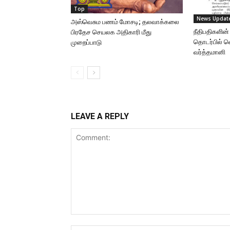
Top
News Updat
அஸ்வெசும பணம் மோசடி; தலவாக்கலை
நீதிபதிகளின்
பிரதேச செயலக அதிகாரி மீது
தொடர்பில் 
முறைப்பாடு
வர்த்தமானி
LEAVE A REPLY