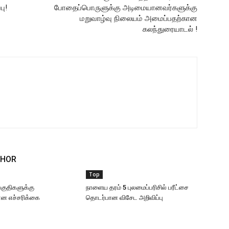
பு!
போதைப்பொருளுக்கு அடிமையானவர்களுக்கு
மறுவாழ்வு நிலையம் அமைப்பதற்கான
கலந்துரையாடல் !
THOR
Top
 பகுதிகளுக்கு
நாளைய தரம் 5 புலமைப்பரிசில் பரீட்சை
 எச்சரிக்கை
தொடர்பான விசேட அறிவிப்பு