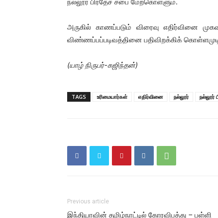
நல்லூர் பிரதேச சபை மேற்கொள்ளும்.
அருகில் காணப்படும் விரைவு எதிர்வினை மு
விண்ணப்பப்படிவத்தினை பதிவிறக்கிக் கொள்ளமுடிய
(யாழ் நிருபர்-கஜிந்தன்)
TAGS
உரிமையார்கள்
எதிர்வினை
நல்லூர்
நல்லூர்
Previous article
இந்தியாவின் தமிழ்நாட்டில் கோரவிபத்து – பள்ளி