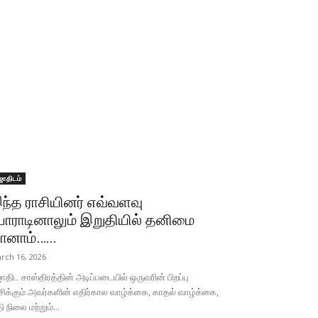
ோதிடம்
ந்த ராசியினர் எவ்வளவு
ோராடினாலும் இறுதியில் தனிமை
ானாம்…...
rch 16, 2026
திட சாஸ்திரத்தின் அடிப்படையில் ஒருவரின் பிறப்பு
சிக்கும் அவர்களின் எதிர்கால வாழ்க்கை, காதல் வாழ்க்கை,
தி நிலை மற்றும்...