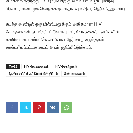
போக்கை எதிர்த்துப் போராடுவதற்கு விரிவான விழிப்புணர்வு
பிரச்சாரங்கள் முன்னெடுக்கவுள்ளதாகவும் அவர் தெரிவித்துள்ளார்.
கடந்த ஆண்டில் ஒரு மில்லியனுக்கும் அதிகமான HIV
சோதனைகள் நடாத்தப்பட்டுள்ளதுடன், சோதனைத் தளங்களில்
கணிசமான எண்ணிக்கையிலான நேர்மறை வழக்குகள்
கண்டறியப்பட்டதாகவும் அவர் குறிப்பிட்டுள்ளார்.
TAGS
HIV சோதனைகள்
HIV தொற்றுகள்
தேசிய எயிட்ஸ் கட்டுப்பாட்டுத் திட்டம்
மேல் மாகாணம்