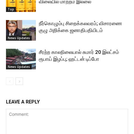
விலையில் மாற்றம் இல்லை
Top
நீர்கொழும்பு சிறைக்கலவரம்; விசாரணை
குழு அறிக்கை ஜனாதிபதியிடம்
News Updates
சீரற்ற காலநிலையால் சுமார் 20 இலட்சம்
ரூபாய் இழப்பு; ஹட்டன் டிப்போ
News Updates
LEAVE A REPLY