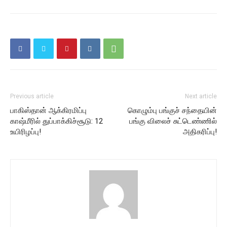
Previous article
Next article
பாகிஸ்தான் ஆக்கிரமிப்பு
கொழும்பு பங்குச் சந்தையின்
காஷ்மீரில் துப்பாக்கிச்சூடு: 12
பங்கு விலைச் சுட்டெண்ணில்
உயிரிழப்பு!
அதிகரிப்பு!