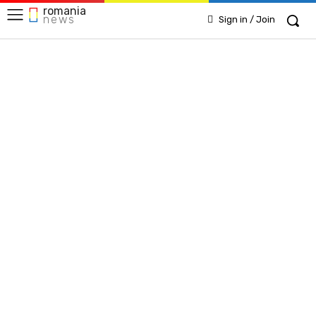
romania
news
Sign in / Join