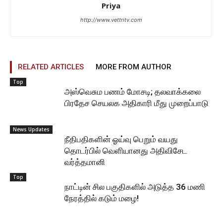
Priya
http://www.vettritv.com
RELATED ARTICLES
MORE FROM AUTHOR
Top
அஸ்வெசும பணம் மோசடி; தலவாக்கலை
பிரதேச செயலக அதிகாரி மீது முறைப்பாடு
News Updates
நீதிபதிகளின் ஓய்வு பெறும் வயது
தொடர்பில் வெளியானது அதிவிசேட
வர்த்தமானி
Top
நாட்டின் சில பகுதிகளில் அடுத்த 36 மணி
நேரத்தில் கடும் மழை!