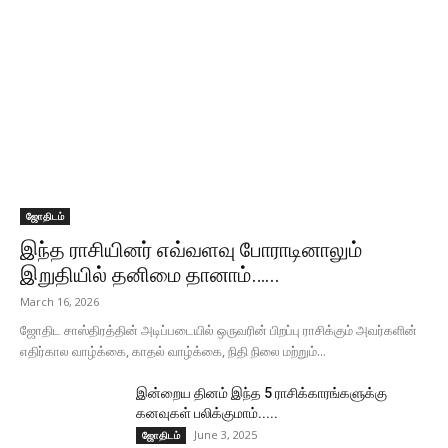
ஜோதிடம்
இந்த ராசியினர் எவ்வளவு போராடினாலும்
இறுதியில் தனிமை தானாம்…...
March 16, 2026
ஜோதிட சாஸ்திரத்தின் அடிப்படையில் ஒருவரின் பிறப்பு ராசிக்கும் அவர்களின்
எதிர்கால வாழ்க்கை, காதல் வாழ்க்கை, நிதி நிலை மற்றும்...
இன்றைய தினம் இந்த 5 ராசிக்காரங்களுக்கு
கனவுகள் பலிக்குமாம்.....
June 3, 2025
ஜோதிடம்