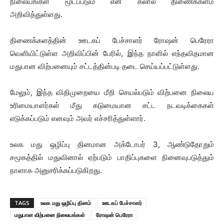
நிலையங்கள் மூடப்படும் என கலால் திணைக்களம்
அறிவித்துள்ளது.
திணைக்களத்தின் ஊடகப் பேச்சாளர் ரோஷன் பெரேரா
வெளியிட்டுள்ள அறிவிப்பின் பேரில், இந்த நாளில் எந்தவிதமான
மதுபான விற்பனையும் சட்டத்தின்படி தடை செய்யப்பட்டுள்ளது.
மேலும், இந்த விதிமுறையை மீறி செயல்படும் விற்பனை நிலைய
உரிமையாளர்கள் மீது கடுமையான சட்ட நடவடிக்கைகள்
எடுக்கப்படும் எனவும் அவர் எச்சரித்துள்ளார்.
உலக மது ஒழிப்பு தினமான அக்டோபர் 3, ஆண்டுதோறும்
சமூகத்தில் மதுவினால் ஏற்படும் பாதிப்புகளை நினைவுபடுத்தும்
நாளாக அனுசரிக்கப்படுகிறது.
TAGS
உலக மது ஒழிப்பு தினம்
ஊடகப் பேச்சாளர்
மதுபான விற்பனை நிலையங்கள்
ரோஷன் பெரேரா