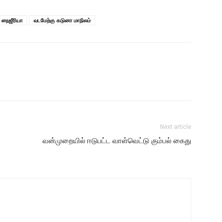
நைஜீரியா
வடமேற்கு கடுனா மாநிலம்
Next article
வன்முறையில் ஈடுபட்ட வாள்வெட்டு கும்பல் கைது