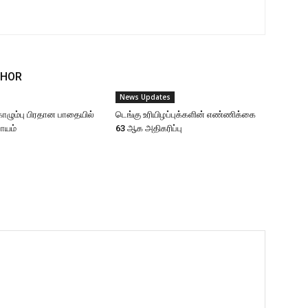
THOR
News Updates
ழும்பு பிரதான பாதையில்
டெங்கு உரியிழப்புக்களின் எண்ணிக்கை
ாயம்
63 ஆக அதிகரிப்பு