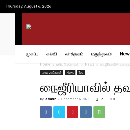
No menu items!
Thursday, August 6, 2026
முகப்பு
கல்வி
வர்த்தகம்
மருத்துவம்
New
Home
புதிய செய்திகள்
News
நைஜீரியாவில் தவறுதல
புதிய செய்திகள்
News
Top
நைஜீரியாவில் தவ
By
admin
-
December 6, 2023
52
0