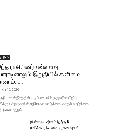
ோதிடம்
ந்த ராசியினர் எவ்வளவு
ோராடினாலும் இறுதியில் தனிமை
ானாம்…...
rch 16, 2026
திட சாஸ்திரத்தின் அடிப்படையில் ஒருவரின் பிறப்பு
சிக்கும் அவர்களின் எதிர்கால வாழ்க்கை, காதல் வாழ்க்கை,
தி நிலை மற்றும்...
இன்றைய தினம் இந்த 5
ராசிக்காரங்களுக்கு கனவுகள்