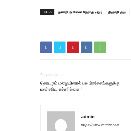
TAGS
ஜனாதிபதி போலா அஹமது டினுபு
ஜிஹாதி குழு
Previous article
தொடரும் மழையினால் பல பிரதேசங்களுக்கு
மண்சரிவு எச்சரிக்கை !
admin
https://www.vettritv.com