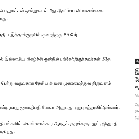
 பொதுமக்கள் ஒன்றுகூடல் மீது ஆளில்லா விமானங்களை
ளது.
திய இத்தாக்குதலில் குறைந்தது 85 பேர்
் இஸ்லாமிய நிகழ்ச்சி ஒன்றில் பங்கேற்றிருந்தவர்கள் மீதே
ஜ
இ
ப
ை பெற்று வருவதாக தேசிய அவசர முகாமைத்துவ நிறுவனம்
த
Ma
ஜோ
ளுமாறு ஜனாதிபதி போலா அஹமது டினுபு உத்தரவிட்டுள்ளார்.
ரா
நி
ந்தியங்களில் கொள்ளைக்கார ஆயுதக் குழுக்களுடனும், ஜிஹாதி
ுகிறது.